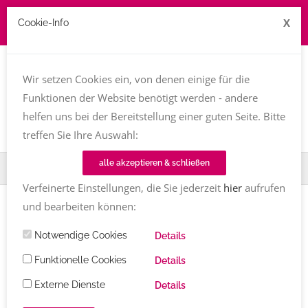
X
Cookie-Info
Job zu vergeben? kontakt@texttreff.de
Wir setzen Cookies ein, von denen einige für die
Togg
navi
Funktionen der Website benötigt werden - andere
helfen uns bei der Bereitstellung einer guten Seite. Bitte
treffen Sie Ihre Auswahl:
alle akzeptieren & schließen
Home
Fachfrauenmarkt
Andrea Görsch
Verfeinerte Einstellungen, die Sie jederzeit
hier
aufrufen
und bearbeiten können:
Notwendige Cookies
Details
Funktionelle Cookies
Details
Externe Dienste
Details