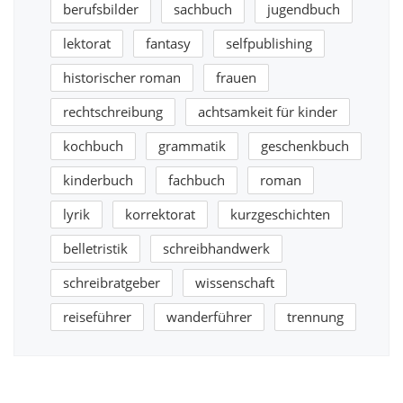
berufsbilder
sachbuch
jugendbuch
lektorat
fantasy
selfpublishing
historischer roman
frauen
rechtschreibung
achtsamkeit für kinder
kochbuch
grammatik
geschenkbuch
kinderbuch
fachbuch
roman
lyrik
korrektorat
kurzgeschichten
belletristik
schreibhandwerk
schreibratgeber
wissenschaft
reiseführer
wanderführer
trennung