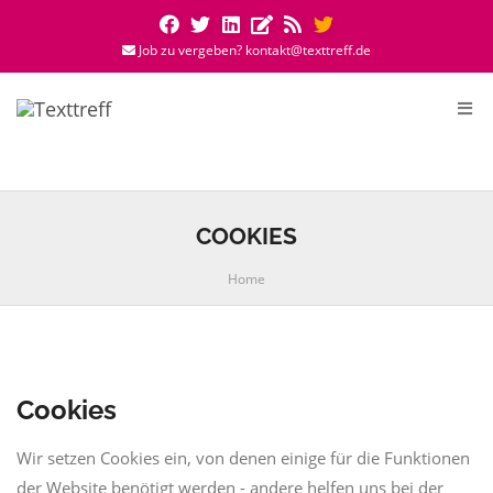
Job zu vergeben? kontakt@texttreff.de
Togg
navi
COOKIES
Home
Cookies
Wir setzen Cookies ein, von denen einige für die Funktionen
der Website benötigt werden - andere helfen uns bei der