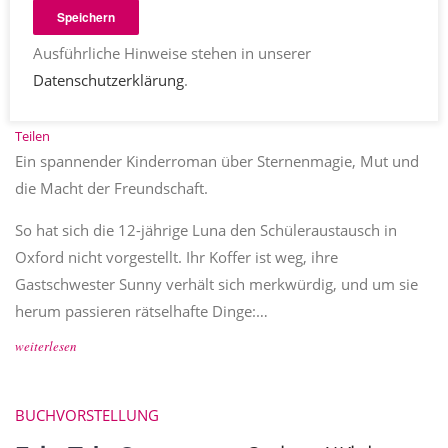
Speichern
Ausführliche Hinweise stehen in unserer
Datenschutzerklärung
.
Corinna Wieja
ab 10 jahren
,
abenteuergeschichte
,
fantasy
,
kinderbuch
2 Kommentare
05.02.2023
2483
Teilen
Ein spannender Kinderroman über Sternenmagie, Mut und
die Macht der Freundschaft.
So hat sich die 12-jährige Luna den Schüleraustausch in
Oxford nicht vorgestellt. Ihr Koffer ist weg, ihre
Gastschwester Sunny verhält sich merkwürdig, und um sie
herum passieren rätselhafte Dinge:…
weiterlesen
BUCHVORSTELLUNG