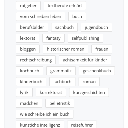
ratgeber
textberufe erklärt
vom schreiben leben
buch
berufsbilder
sachbuch
jugendbuch
lektorat
fantasy
selfpublishing
bloggen
historischer roman
frauen
rechtschreibung
achtsamkeit für kinder
kochbuch
grammatik
geschenkbuch
kinderbuch
fachbuch
roman
lyrik
korrektorat
kurzgeschichten
mädchen
belletristik
wie schreibe ich ein buch
künstiche intelligenz
reiseführer