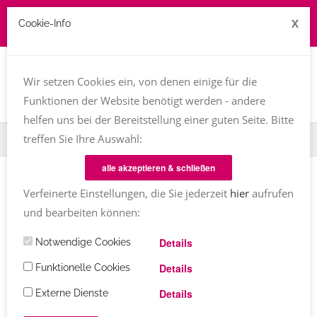
X
Cookie-Info
Job zu vergeben? kontakt@texttreff.de
Togg
navi
Wir setzen Cookies ein, von denen einige für die
Funktionen der Website benötigt werden - andere
helfen uns bei der Bereitstellung einer guten Seite. Bitte
treffen Sie Ihre Auswahl:
Home
TT-Magazin
Kinderbuch
alle akzeptieren & schließen
Verfeinerte Einstellungen, die Sie jederzeit
hier
aufrufen
Einträge mit dem Tag
Kinderbuch
und bearbeiten können:
BUCHVORSTELLUNG
Details
Notwendige Cookies
Luna und Sunny
von Corinna Wieja
Details
Funktionelle Cookies
Details
Externe Dienste