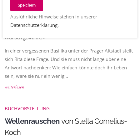
Speichern
Ann-Kathrin Wasle
fantasy
,
frauen
,
roman
Kommentare
Ausführliche Hinweise stehen in unserer
04.02.2022
1690
Teilen
Datenschutzerklärung
.
»Was würdest du vom Teufel verlangen, wenn er dir einen
Wunsch gewährt?«
In einer vergessenen Basilika unter der Prager Altstadt stellt
sich Rita diese Frage. Und sie muss nicht lange über eine
Antwort nachdenken: Wie einfach könnte doch ihr Leben
sein, wäre sie nur ein wenig…
weiterlesen
BUCHVORSTELLUNG
Wellenrauschen
von Stella Cornelius-
Koch