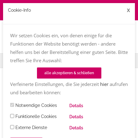
X
Cookie-Info
Job zu vergeben? kontakt@texttreff.de
Togg
navi
Wir setzen Cookies ein, von denen einige für die
Funktionen der Website benötigt werden - andere
helfen uns bei der Bereitstellung einer guten Seite. Bitte
treffen Sie Ihre Auswahl:
Home
TT-Magazin
Roman
alle akzeptieren & schließen
Verfeinerte Einstellungen, die Sie jederzeit
hier
aufrufen
Einträge mit dem Tag
Roman
und bearbeiten können:
BUCHVORSTELLUNG
Notwendige Cookies
Details
Bittersüßer Nachtschatten
von Ann-
Funktionelle Cookies
Details
Kathrin Wasle
Externe Dienste
Details