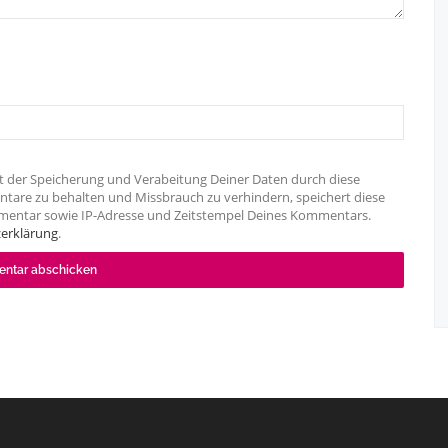
t der Speicherung und Verabeitung Deiner Daten durch diese
tare zu behalten und Missbrauch zu verhindern, speichert diese
mentar sowie IP-Adresse und Zeitstempel Deines Kommentars.
erklärung
.