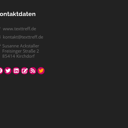
ontaktdaten
www.texttreff.de
kontakt@texttreff.de
Susanne Ackstaller
Freisinger Straße 2
85414 Kirchdorf