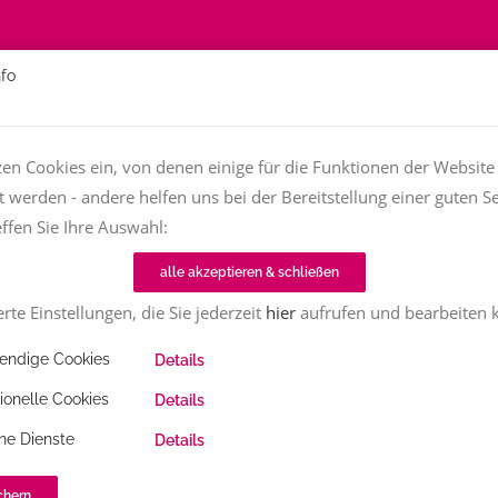
nfo
Über
Fachfrauen
Textjob zu vergeben?
TT-Magazin
zen Cookies ein, von denen einige für die Funktionen der Website
t werden - andere helfen uns bei der Bereitstellung einer guten Se
Home
TT-Magazin
Mai und Juni: Hier lesen Textinen!
effen Sie Ihre Auswahl:
alle akzeptieren & schließen
nen!
rte Einstellungen, die Sie jederzeit
hier
aufrufen und bearbeiten 
ndige Cookies
Details
25
2165
Share
ionelle Cookies
Details
o liest aus „Märchenhaft wandern. Unterwegs zu
ne Dienste
Details
emiere „Heimatschätze OWL“ (erscheint im Mai 2025) in der
chern