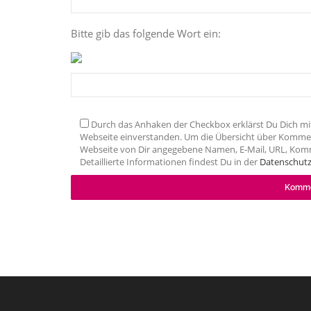
Bitte gib das folgende Wort ein:
Durch das Anhaken der Checkbox erklärst Du Dich mi
Webseite einverstanden. Um die Übersicht über Kommen
Webseite von Dir angegebene Namen, E-Mail, URL, Kom
Detaillierte Informationen findest Du in der
Datenschutz