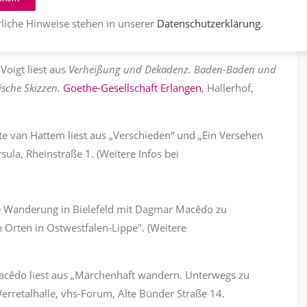
 Ackstaller liest aus „Auf das Leben!" in der Stadtbücherei
liche Hinweise stehen in unserer
Datenschutzerklärung
.
:
Stadtbücherei Penzberg
)
Voigt liest aus
Verheißung und Dekadenz. Baden-Baden und
sche Skizzen.
Goethe-Gesellschaft Erlangen
, Hallerhof,
te van Hattem liest aus „Verschieden“ und „Ein Versehen
sula, Rheinstraße 1. (Weitere Infos bei
he Wanderung in Bielefeld mit Dagmar Macêdo zu
Orten in Ostwestfalen-Lippe". (Weitere
do liest aus „Märchenhaft wandern. Unterwegs zu
erretalhalle, vhs-Forum, Alte Bünder Straße 14.