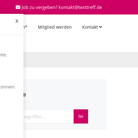
Job zu vergeben? kontakt@texttreff.de
X
*Forum*
Mitglied werden
Kontakt
ite.
können:
Suche
Go