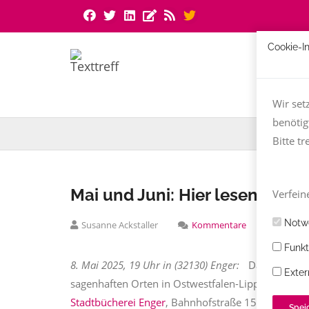
Cookie-I
Wir set
benötig
Bitte tr
Mai und Juni: Hier lesen Texti
Verfeine
Notwe
Susanne Ackstaller
Kommentare
01.05.20
Funkt
8. Mai 2025, 19 Uhr in (32130) Enger:
Dagmar Macêd
Exter
sagenhaften Orten in Ostwestfalen-Lippe“ und Pr
Stadtbücherei Enger
, Bahnhofstraße 15.
Spei