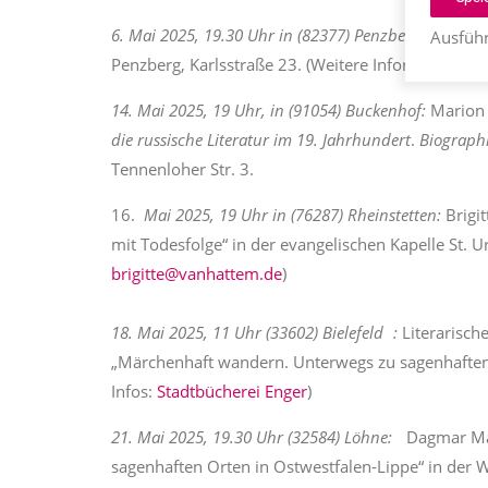
6. Mai 2025, 19.30 Uhr in (82377) Penzberg:
Susanne
Ausführ
Penzberg, Karlsstraße 23. (Weitere Informationen
14. Mai 2025, 19 Uhr, in (91054) Buckenhof:
Marion 
die russische Literatur im 19. Jahrhundert
.
Biographi
Tennenloher Str. 3.
16.
Mai 2025, 19 Uhr in (76287) Rheinstetten:
Brigit
mit Todesfolge“ in der evangelischen Kapelle St. Ur
brigitte@vanhattem.de
)
18. Mai 2025, 11 Uhr (33602) Bielefeld :
Literarisc
„Märchenhaft wandern. Unterwegs zu sagenhaften 
Infos:
Stadtbücherei Enger
)
21. Mai 2025, 19.30 Uhr (32584) Löhne:
Dagmar Macê
sagenhaften Orten in Ostwestfalen-Lippe“ in der W