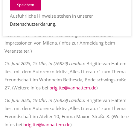
(aktualisiert 08.06.2025)
1755
Share
Speichern
Ausführliche Hinweise stehen in unserer
7. Juni 2025, 15.00 Uhr, in (16831) Rheinsberg:
„Lyrik trifft
Datenschutzerklärung
.
Tanz“ Carmen Winter liest Lyrik und Kurzprosa in den
Räumen von Tanz & Art Rheinsberg mit tänzerischen
Impressionen von Milena. (Infos zur Anmeldung beim
Veranstalter.)
15. Juni 2025, 15 Uhr, in (76829) Landau:
Brigitte van Hattem
liest mit dem Autorenkollektiv „Alles Literatur" zum Thema
Freundschaft im Wohnheim Bethesda, Bodelschwingstraße
27. (Weitere Infos bei
brigitte@vanhattem.de
)
18. Juni 2025, 19 Uhr, in (76829) Landau:
Brigitte van Hattem
liest mit dem Autorenkollektiv „Alles Literatur" zum Thema
Freundschaft im Atelier 10, Emma-Maxon-Straße 8. (Weitere
Infos bei
brigitte@vanhattem.de
)