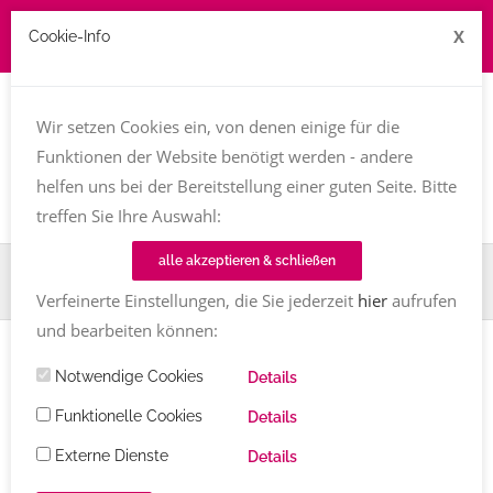
X
Cookie-Info
Job zu vergeben? kontakt@texttreff.de
Wir setzen Cookies ein, von denen einige für die
Togg
navi
Funktionen der Website benötigt werden - andere
helfen uns bei der Bereitstellung einer guten Seite. Bitte
treffen Sie Ihre Auswahl:
alle akzeptieren & schließen
Home
TT-Magazin
Textinen lesen: Die Termine im Juni und Juli 2025
Verfeinerte Einstellungen, die Sie jederzeit
hier
aufrufen
und bearbeiten können:
Notwendige Cookies
Details
Textinen lesen: Die Termine im Juni
Funktionelle Cookies
Details
und Juli 2025
Externe Dienste
Details
Susanne Ackstaller
Kommentare
06.06.2025