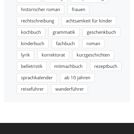
historischer roman
frauen
rechtschreibung
achtsamkeit für kinder
kochbuch
grammatik
geschenkbuch
kinderbuch
fachbuch
roman
lyrik
korrektorat
kurzgeschichten
belletristik
mitmachbuch
rezeptbuch
sprachkalender
ab 10 jahren
reiseführer
wanderführer