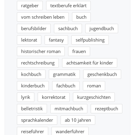
ratgeber
textberufe erklärt
vom schreiben leben
buch
berufsbilder
sachbuch
jugendbuch
lektorat
fantasy
selfpublishing
historischer roman
frauen
rechtschreibung
achtsamkeit für kinder
kochbuch
grammatik
geschenkbuch
kinderbuch
fachbuch
roman
lyrik
korrektorat
kurzgeschichten
belletristik
mitmachbuch
rezeptbuch
sprachkalender
ab 10 jahren
reiseführer
wanderführer