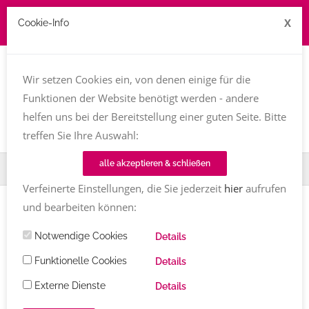
X
Cookie-Info
Job zu vergeben? kontakt@texttreff.de
Wir setzen Cookies ein, von denen einige für die
Togg
navi
Funktionen der Website benötigt werden - andere
helfen uns bei der Bereitstellung einer guten Seite. Bitte
treffen Sie Ihre Auswahl:
alle akzeptieren & schließen
Home
Impressum
Verfeinerte Einstellungen, die Sie jederzeit
hier
aufrufen
und bearbeiten können:
Notwendige Cookies
Details
Impressum
Funktionelle Cookies
Details
Externe Dienste
Details
Angaben gemäß § 5 TMG: