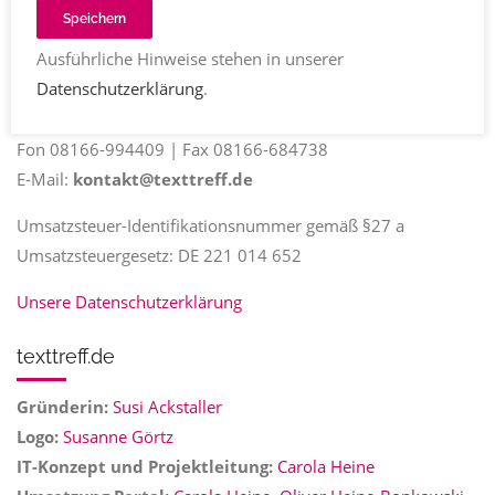
Susanne Ackstaller
Speichern
Freisinger Str. 2
Ausführliche Hinweise stehen in unserer
85414 Kirchdorf
Datenschutzerklärung
.
www.texttreff.de
Fon 08166-994409 | Fax 08166-684738
E-Mail:
kontakt@texttreff.de
Umsatzsteuer-Identifikationsnummer gemäß §27 a
Umsatzsteuergesetz: DE 221 014 652
Unsere Datenschutzerklärung
texttreff.de
Gründerin:
Susi Ackstaller
Logo:
Susanne Görtz
IT-Konzept und Projektleitung:
Carola Heine