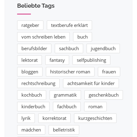
Beliebte Tags
ratgeber
textberufe erklärt
vom schreiben leben
buch
berufsbilder
sachbuch
jugendbuch
lektorat
fantasy
selfpublishing
bloggen
historischer roman
frauen
rechtschreibung
achtsamkeit für kinder
kochbuch
grammatik
geschenkbuch
kinderbuch
fachbuch
roman
lyrik
korrektorat
kurzgeschichten
mädchen
belletristik