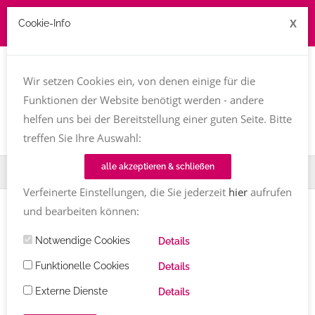
X
Cookie-Info
Job zu vergeben? kontakt@texttreff.de
Wir setzen Cookies ein, von denen einige für die
Togg
navi
Funktionen der Website benötigt werden - andere
helfen uns bei der Bereitstellung einer guten Seite. Bitte
treffen Sie Ihre Auswahl:
alle akzeptieren & schließen
Home
TT-Magazin
Verfeinerte Einstellungen, die Sie jederzeit
hier
aufrufen
und bearbeiten können:
Artikel
Notwendige Cookies
Details
Bücher
Funktionelle Cookies
Details
Alle
Externe Dienste
Details