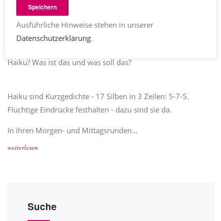
Heike Baller
geschenkbuch
,
haiku
Kommentare
Speichern
26.01.2022
1968
Teilen
Ausführliche Hinweise stehen in unserer
In 60 Haiku spaziert Heike Baller durch das Jahr - von der
Datenschutzerklärung
.
ersten Frühlingsahnung bis zum Spätwinter.
Haiku? Was ist das und was soll das?
Haiku sind Kurzgedichte - 17 Silben in 3 Zeilen: 5-7-5.
Flüchtige Eindrücke festhalten - dazu sind sie da.
In ihren Morgen- und Mittagsrunden…
weiterlesen
Suche