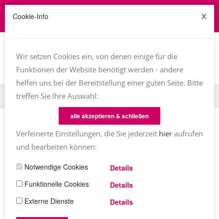
Cookie-Info
X
Job zu vergeben? kontakt@texttreff.de
Togg
navi
Wir setzen Cookies ein, von denen einige für die
Funktionen der Website benötigt werden - andere
helfen uns bei der Bereitstellung einer guten Seite. Bitte
treffen Sie Ihre Auswahl:
Home
TT-Magazin
Haiku
alle akzeptieren & schließen
Verfeinerte Einstellungen, die Sie jederzeit
hier
aufrufen
Einträge mit dem Tag
Haiku
und bearbeiten können:
BUCHVORSTELLUNG
Notwendige Cookies
Details
von Heike Baller
Funktionelle Cookies
Mein Jahr in Haiku
Details
Externe Dienste
Details