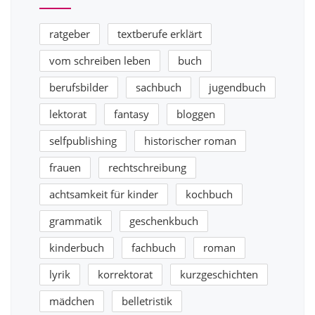
ratgeber
textberufe erklärt
vom schreiben leben
buch
berufsbilder
sachbuch
jugendbuch
lektorat
fantasy
bloggen
selfpublishing
historischer roman
frauen
rechtschreibung
achtsamkeit für kinder
kochbuch
grammatik
geschenkbuch
kinderbuch
fachbuch
roman
lyrik
korrektorat
kurzgeschichten
mädchen
belletristik