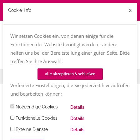
X
Cookie-Info
Job zu vergeben? kontakt@texttreff.de
Wir setzen Cookies ein, von denen einige für die
Togg
navi
Funktionen der Website benötigt werden - andere
helfen uns bei der Bereitstellung einer guten Seite. Bitte
treffen Sie Ihre Auswahl:
alle akzeptieren & schließen
Home
TT-Magazin
Buchvorstellung
Mein Jahr in Haiku
Verfeinerte Einstellungen, die Sie jederzeit
hier
aufrufen
und bearbeiten können:
BUCHVORSTELLUNG
Notwendige Cookies
Mein Jahr in Haiku
von Heike Baller
Details
Funktionelle Cookies
Details
Heike Baller
geschenkbuch
,
haiku
Kommentare
Externe Dienste
Details
26.01.2022
1967
Share