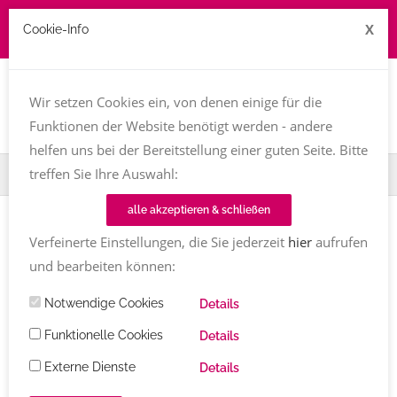
X
Cookie-Info
Job zu vergeben? kontakt@texttreff.de
Togg
navi
Wir setzen Cookies ein, von denen einige für die
Funktionen der Website benötigt werden - andere
helfen uns bei der Bereitstellung einer guten Seite. Bitte
treffen Sie Ihre Auswahl:
Home
TT-Magazin
Buchvorstellung
Für immer
alle akzeptieren & schließen
BUCHVORSTELLUNG
Verfeinerte Einstellungen, die Sie jederzeit
hier
aufrufen
Für immer
von Antonie Hertlein
und bearbeiten können:
Das Freundschaftsbuch für Trauernde
Notwendige Cookies
Details
Antonie Hertlein
Kommentare
17.04.2026 (aktualisiert
Funktionelle Cookies
Details
21.04.2026)
514
Share
Externe Dienste
Details