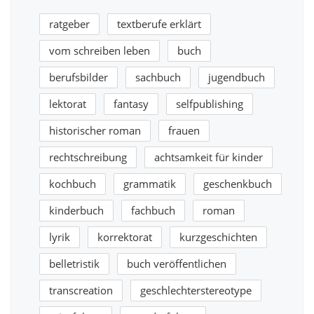
ratgeber
textberufe erklärt
vom schreiben leben
buch
berufsbilder
sachbuch
jugendbuch
lektorat
fantasy
selfpublishing
historischer roman
frauen
rechtschreibung
achtsamkeit für kinder
kochbuch
grammatik
geschenkbuch
kinderbuch
fachbuch
roman
lyrik
korrektorat
kurzgeschichten
belletristik
buch veröffentlichen
transcreation
geschlechterstereotype