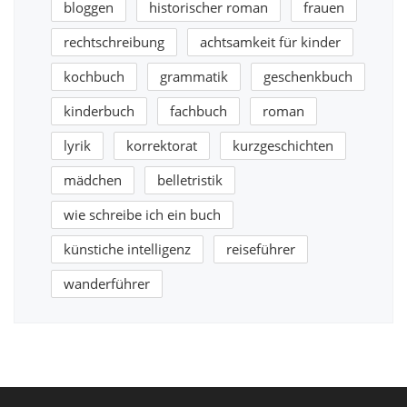
bloggen
historischer roman
frauen
rechtschreibung
achtsamkeit für kinder
kochbuch
grammatik
geschenkbuch
kinderbuch
fachbuch
roman
lyrik
korrektorat
kurzgeschichten
mädchen
belletristik
wie schreibe ich ein buch
künstiche intelligenz
reiseführer
wanderführer