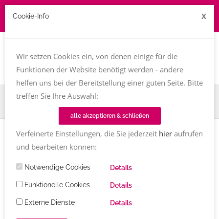
X
Cookie-Info
Job zu vergeben? kontakt@texttreff.de
Togg
navi
Wir setzen Cookies ein, von denen einige für die
Funktionen der Website benötigt werden - andere
helfen uns bei der Bereitstellung einer guten Seite. Bitte
treffen Sie Ihre Auswahl:
Home
TT-Magazin
Buchvorstellung
Lea Lavendel und der magische Honig
alle akzeptieren & schließen
Verfeinerte Einstellungen, die Sie jederzeit
hier
aufrufen
BUCHVORSTELLUNG
und bearbeiten können:
Lea Lavendel und der magische
Notwendige Cookies
Details
Honig
von Corinna Wieja
Funktionelle Cookies
Details
Corinna Wieja
buch
,
jugendbuch
,
kinderbuch
Externe Dienste
Details
Kommentare
21.12.2021 (aktualisiert 24.12.2021)
2145
Share