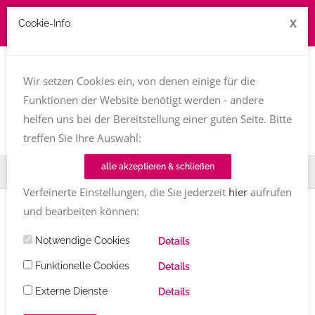
X
Cookie-Info
Job zu vergeben? kontakt@texttreff.de
Wir setzen Cookies ein, von denen einige für die
Togg
navi
Funktionen der Website benötigt werden - andere
helfen uns bei der Bereitstellung einer guten Seite. Bitte
treffen Sie Ihre Auswahl:
alle akzeptieren & schließen
Home
Fachfrauenmarkt
Birgit Heintz
Verfeinerte Einstellungen, die Sie jederzeit
hier
aufrufen
und bearbeiten können:
Notwendige Cookies
Details
Funktionelle Cookies
Details
Externe Dienste
Details