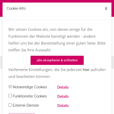
X
Cookie-Info
Job zu vergeben? kontakt@texttreff.de
Wir setzen Cookies ein, von denen einige für die
Togg
navi
Funktionen der Website benötigt werden - andere
helfen uns bei der Bereitstellung einer guten Seite. Bitte
treffen Sie Ihre Auswahl:
alle akzeptieren & schließen
Home
Fachfrauenmarkt
Cäcilie Kowald
Verfeinerte Einstellungen, die Sie jederzeit
hier
aufrufen
und bearbeiten können:
Notwendige Cookies
Details
Funktionelle Cookies
Details
Externe Dienste
Details