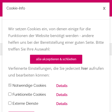
X
Cookie-Info
Job zu vergeben? kontakt@texttreff.de
Togg
navi
Wir setzen Cookies ein, von denen einige für die
Funktionen der Website benötigt werden - andere
helfen uns bei der Bereitstellung einer guten Seite. Bitte
treffen Sie Ihre Auswahl:
Home
Fachfrauenmarkt
Gabriela Freitag-Ziegler
alle akzeptieren & schließen
Verfeinerte Einstellungen, die Sie jederzeit
hier
aufrufen
und bearbeiten können:
Notwendige Cookies
Details
Funktionelle Cookies
Details
Externe Dienste
Details