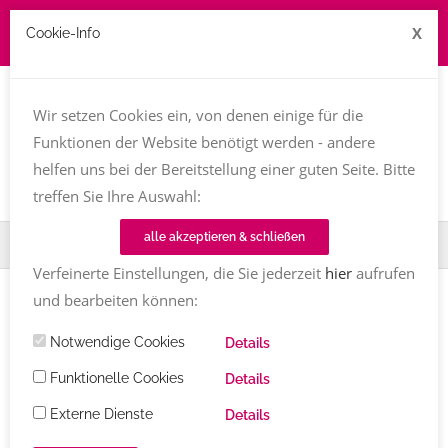
X
Cookie-Info
Job zu vergeben? kontakt@texttreff.de
Wir setzen Cookies ein, von denen einige für die
Togg
navi
Funktionen der Website benötigt werden - andere
helfen uns bei der Bereitstellung einer guten Seite. Bitte
treffen Sie Ihre Auswahl:
alle akzeptieren & schließen
Home
Fachfrauenmarkt
Heike Jurzik
Verfeinerte Einstellungen, die Sie jederzeit
hier
aufrufen
und bearbeiten können:
Notwendige Cookies
Details
Funktionelle Cookies
Details
Externe Dienste
Details