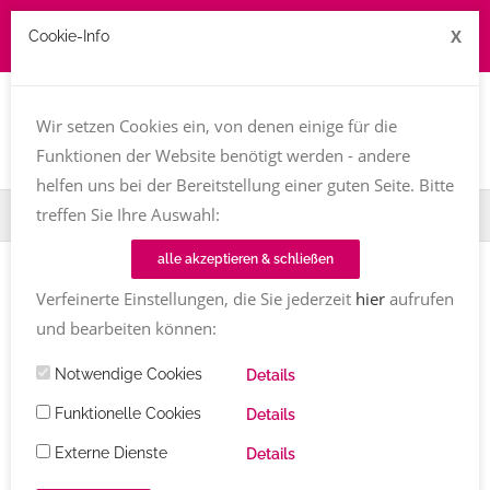
X
Cookie-Info
Job zu vergeben? kontakt@texttreff.de
Togg
navi
Wir setzen Cookies ein, von denen einige für die
Funktionen der Website benötigt werden - andere
helfen uns bei der Bereitstellung einer guten Seite. Bitte
treffen Sie Ihre Auswahl:
Home
Fachfrauenmarkt
Julia Gilcher
alle akzeptieren & schließen
Verfeinerte Einstellungen, die Sie jederzeit
hier
aufrufen
und bearbeiten können:
Notwendige Cookies
Details
Funktionelle Cookies
Details
Externe Dienste
Details