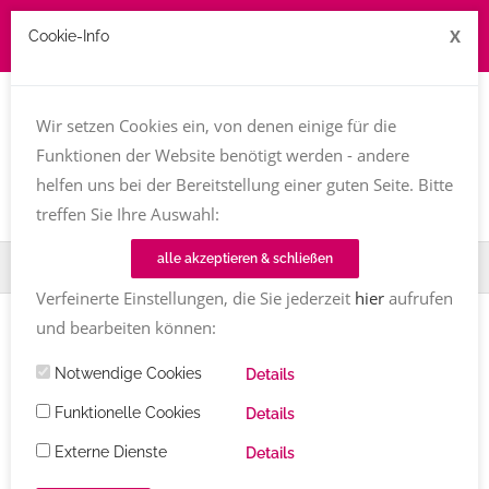
X
Cookie-Info
Job zu vergeben? kontakt@texttreff.de
Wir setzen Cookies ein, von denen einige für die
Togg
navi
Funktionen der Website benötigt werden - andere
helfen uns bei der Bereitstellung einer guten Seite. Bitte
treffen Sie Ihre Auswahl:
alle akzeptieren & schließen
Home
Fachfrauenmarkt
Julia Icking
Verfeinerte Einstellungen, die Sie jederzeit
hier
aufrufen
und bearbeiten können:
Notwendige Cookies
Details
Funktionelle Cookies
Details
Externe Dienste
Details