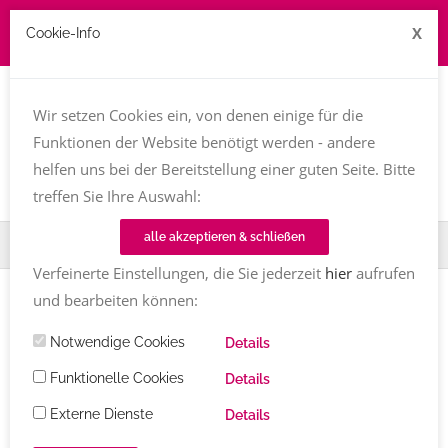
X
Cookie-Info
Job zu vergeben? kontakt@texttreff.de
Wir setzen Cookies ein, von denen einige für die
Togg
navi
Funktionen der Website benötigt werden - andere
helfen uns bei der Bereitstellung einer guten Seite. Bitte
treffen Sie Ihre Auswahl:
alle akzeptieren & schließen
Home
Fachfrauenmarkt
BA Karin Kröpfl
Verfeinerte Einstellungen, die Sie jederzeit
hier
aufrufen
und bearbeiten können:
Notwendige Cookies
Details
Funktionelle Cookies
Details
Externe Dienste
Details