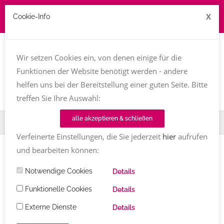
X
Cookie-Info
Job zu vergeben? kontakt@texttreff.de
Wir setzen Cookies ein, von denen einige für die
Togg
navi
Funktionen der Website benötigt werden - andere
helfen uns bei der Bereitstellung einer guten Seite. Bitte
treffen Sie Ihre Auswahl:
alle akzeptieren & schließen
Home
Fachfrauenmarkt
Karin Lühr
Verfeinerte Einstellungen, die Sie jederzeit
hier
aufrufen
und bearbeiten können:
Notwendige Cookies
Details
Funktionelle Cookies
Details
Externe Dienste
Details