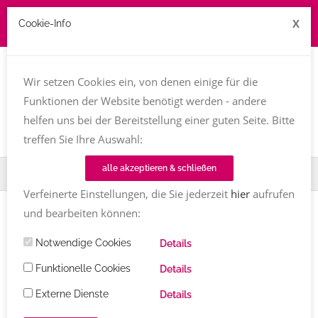
X
Cookie-Info
Job zu vergeben? kontakt@texttreff.de
Wir setzen Cookies ein, von denen einige für die
Togg
navi
Funktionen der Website benötigt werden - andere
helfen uns bei der Bereitstellung einer guten Seite. Bitte
treffen Sie Ihre Auswahl:
alle akzeptieren & schließen
Home
Fachfrauenmarkt
Kathrin Schubert
Verfeinerte Einstellungen, die Sie jederzeit
hier
aufrufen
und bearbeiten können:
Notwendige Cookies
Details
Funktionelle Cookies
Details
Externe Dienste
Details