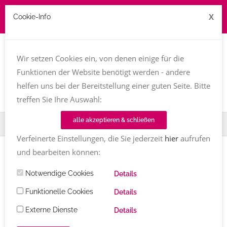
X
Cookie-Info
Job zu vergeben? kontakt@texttreff.de
Wir setzen Cookies ein, von denen einige für die
Togg
navi
Funktionen der Website benötigt werden - andere
helfen uns bei der Bereitstellung einer guten Seite. Bitte
treffen Sie Ihre Auswahl:
alle akzeptieren & schließen
Home
Fachfrauenmarkt
Lilian Kura
Verfeinerte Einstellungen, die Sie jederzeit
hier
aufrufen
und bearbeiten können:
Notwendige Cookies
Details
Lilian Kura
Funktionelle Cookies
Details
Externe Dienste
Details
Imagebroschüren
Lektorat
Markennamen