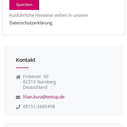
Speichern
Redaktion
Slogans
Storytelling
Ausführliche Hinweise stehen in unserer
Text-Feinschliff
Website-Texte
Werbetexte
Datenschutzerklärung
.
Korrektorat
Kontakt
Finkenstr. 50
82319 Starnberg
Deutschland
lilian.kura@textup.de
08151-2685498