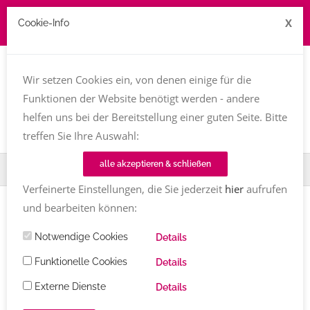
X
Cookie-Info
Job zu vergeben? kontakt@texttreff.de
Wir setzen Cookies ein, von denen einige für die
Togg
navi
Funktionen der Website benötigt werden - andere
helfen uns bei der Bereitstellung einer guten Seite. Bitte
treffen Sie Ihre Auswahl:
alle akzeptieren & schließen
Home
Fachfrauenmarkt
Maike Frie
Verfeinerte Einstellungen, die Sie jederzeit
hier
aufrufen
und bearbeiten können:
Notwendige Cookies
Details
Funktionelle Cookies
Details
Externe Dienste
Details