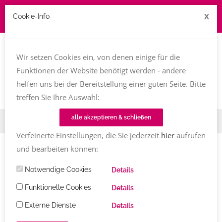
X
Cookie-Info
Job zu vergeben? kontakt@texttreff.de
Wir setzen Cookies ein, von denen einige für die
Togg
navi
Funktionen der Website benötigt werden - andere
helfen uns bei der Bereitstellung einer guten Seite. Bitte
treffen Sie Ihre Auswahl:
alle akzeptieren & schließen
Home
Fachfrauenmarkt
Mandy Ahlendorf
Verfeinerte Einstellungen, die Sie jederzeit
hier
aufrufen
und bearbeiten können:
Notwendige Cookies
Details
Funktionelle Cookies
Details
Externe Dienste
Details