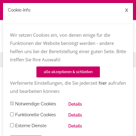
X
Cookie-Info
Job zu vergeben? kontakt@texttreff.de
Togg
navi
Wir setzen Cookies ein, von denen einige für die
Funktionen der Website benötigt werden - andere
helfen uns bei der Bereitstellung einer guten Seite. Bitte
treffen Sie Ihre Auswahl:
Home
Fachfrauenmarkt
Margaret Hiley
alle akzeptieren & schließen
Verfeinerte Einstellungen, die Sie jederzeit
hier
aufrufen
und bearbeiten können:
Notwendige Cookies
Details
Funktionelle Cookies
Details
Externe Dienste
Details