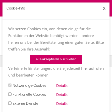
X
Cookie-Info
Job zu vergeben? kontakt@texttreff.de
Wir setzen Cookies ein, von denen einige für die
Togg
navi
Funktionen der Website benötigt werden - andere
helfen uns bei der Bereitstellung einer guten Seite. Bitte
treffen Sie Ihre Auswahl:
alle akzeptieren & schließen
Home
Fachfrauenmarkt
Melanie Döring
Verfeinerte Einstellungen, die Sie jederzeit
hier
aufrufen
und bearbeiten können:
Notwendige Cookies
Details
Funktionelle Cookies
Details
Externe Dienste
Details