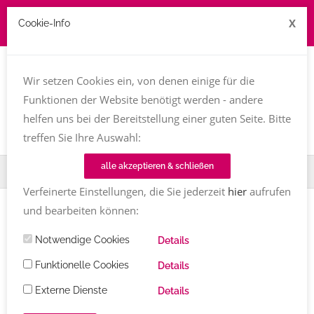
X
Cookie-Info
Job zu vergeben? kontakt@texttreff.de
Wir setzen Cookies ein, von denen einige für die
Togg
navi
Funktionen der Website benötigt werden - andere
helfen uns bei der Bereitstellung einer guten Seite. Bitte
treffen Sie Ihre Auswahl:
alle akzeptieren & schließen
Home
Fachfrauenmarkt
Melanie Kirk-Mechtel
Verfeinerte Einstellungen, die Sie jederzeit
hier
aufrufen
und bearbeiten können:
Notwendige Cookies
Details
Funktionelle Cookies
Details
Externe Dienste
Details