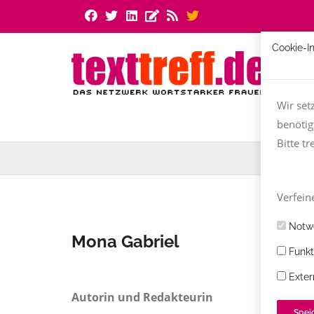
Cookie-I
Wir set
benötig
Bitte tr
Verfeine
Notwe
Mona Gabriel
Funkt
Exter
Autorin und Redakteurin
Spei