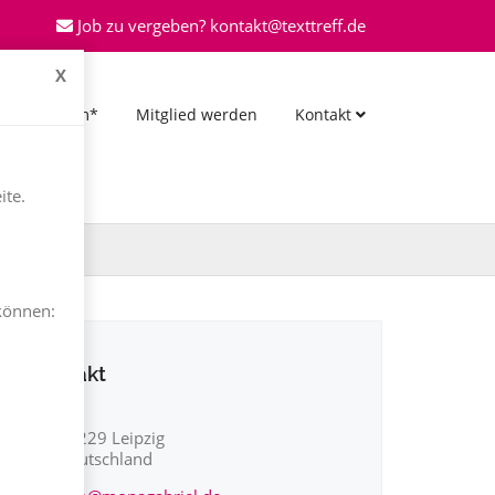
Job zu vergeben? kontakt@texttreff.de
X
*Forum*
Mitglied werden
Kontakt
ite.
können:
Kontakt
04229 Leipzig
Deutschland