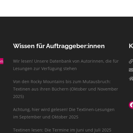
Wissen für Auftraggeber:innen
K
en
Wir lesen! Unsere Datenbank von Autorinnen, die für
Lesungen zur Verfügung stehen
Von den Rocky Mountains bis zum Mutausbruch:
Textinen aus ihren Büchern (Oktober und November
2025)
Achtung, hier wird gelesen! Die Textinen-Lesungen
im September und Oktober 2025
Textinen lesen: Die Termine im Juni und Juli 2025