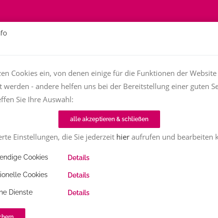
nfo
Über
Fachfrauen
Textjob zu vergeben?
TT-Magazin
zen Cookies ein, von denen einige für die Funktionen der Website
t werden - andere helfen uns bei der Bereitstellung einer guten Se
effen Sie Ihre Auswahl:
Home
Fachfrauenmarkt
Mona Gabriel
alle akzeptieren & schließen
rte Einstellungen, die Sie jederzeit
hier
aufrufen und bearbeiten 
ndige Cookies
Details
ionelle Cookies
Details
ne Dienste
Details
chern