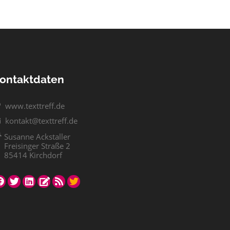
ontaktdaten
www.texttreff.de
kontakt@texttreff.de
Susanne Ackstaller
Freisinger Straße 2
85414 Kirchdorf