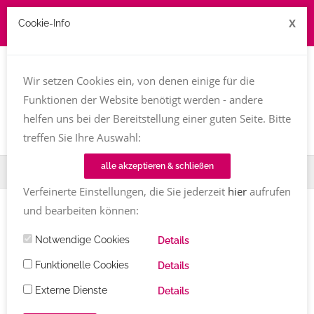
X
Cookie-Info
Job zu vergeben? kontakt@texttreff.de
Wir setzen Cookies ein, von denen einige für die
Togg
navi
Funktionen der Website benötigt werden - andere
helfen uns bei der Bereitstellung einer guten Seite. Bitte
treffen Sie Ihre Auswahl:
alle akzeptieren & schließen
Home
Fachfrauenmarkt
Ulrike Hartmann
Verfeinerte Einstellungen, die Sie jederzeit
hier
aufrufen
und bearbeiten können:
Notwendige Cookies
Details
Funktionelle Cookies
Details
Externe Dienste
Details