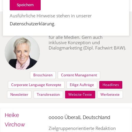
Speichern
Ausführliche Hinweise stehen in unserer
Annette
93138 Regensburg, Deutschland
Datenschutzerklärung
.
Jarosch
Emotional ansprechende Werbetexte
für alle Medien. Gern auch
inklusive Konzeption und
Dialogmarketing (Dipl. Fachwirt BAW).
Broschüren
Content Management
Corporate Language Konzepte
Eilige Aufträge
Headlines
Newsletter
Transkreation
Website-Texte
Werbetexte
Heike
00000 Überall, Deutschland
Virchow
Zielgruppenorientierte Redaktion