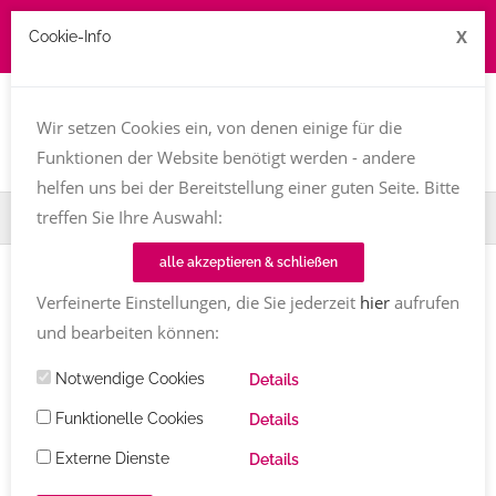
X
Cookie-Info
Job zu vergeben? kontakt@texttreff.de
Togg
navi
Wir setzen Cookies ein, von denen einige für die
Funktionen der Website benötigt werden - andere
helfen uns bei der Bereitstellung einer guten Seite. Bitte
treffen Sie Ihre Auswahl:
Home
Fachfrauenmarkt
Corporate Language Konzepte
alle akzeptieren & schließen
Verfeinerte Einstellungen, die Sie jederzeit
hier
aufrufen
und bearbeiten können:
Texttreff-Fachfrauenmarkt
Notwendige Cookies
Details
Übersicht
/ Corporate Language
Funktionelle Cookies
Details
Konzepte
Externe Dienste
Details