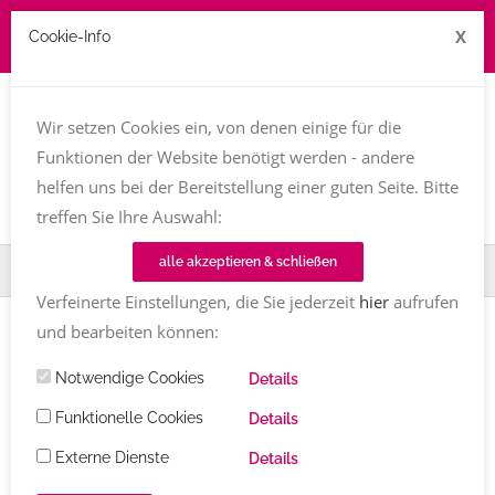
X
Cookie-Info
Job zu vergeben? kontakt@texttreff.de
Wir setzen Cookies ein, von denen einige für die
Togg
navi
Funktionen der Website benötigt werden - andere
helfen uns bei der Bereitstellung einer guten Seite. Bitte
treffen Sie Ihre Auswahl:
alle akzeptieren & schließen
Home
Fachfrauenmarkt
Kampagnen
Verfeinerte Einstellungen, die Sie jederzeit
hier
aufrufen
und bearbeiten können:
Notwendige Cookies
Details
Texttreff-Fachfrauenmarkt
Funktionelle Cookies
Details
Externe Dienste
Details
Übersicht
/ Kampagnen