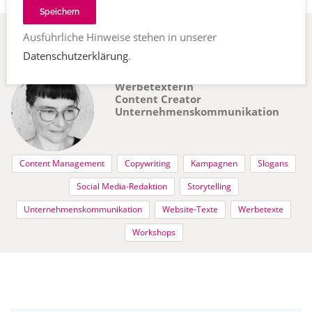
Speichern
Natasa
1700 Fribourg, Schweiz
Ausführliche Hinweise stehen in unserer
Rupert-Herlth
Datenschutzerklärung
.
Textet. Konzipiert. Macht Marken.
Werbetexterin
Content Creator
Unternehmenskommunikation
Content Management
Copywriting
Kampagnen
Slogans
Social Media-Redaktion
Storytelling
Unternehmenskommunikation
Website-Texte
Werbetexte
Workshops