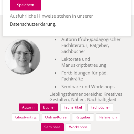
Speichern
Ausführliche Hinweise stehen in unserer
Yvonne
Datenschutzerklärung
.
82343 Pöcking, Deutschland
Wagner
Autorin (früh-)pädagogischer
Fachliteratur, Ratgeber,
Sachbücher
Lektorate und
Manuskriptbetreuung
Fortbildungen für päd.
Fachkräfte
Seminare und Workshops
Lieblingsthemenbereiche: Kreatives
Gestalten, Nähen, Nachhaltigkeit
Autorin
Bücher
Fachartikel
Fachbücher
Ghostwriting
Online-Kurse
Ratgeber
Referentin
Seminare
Workshops