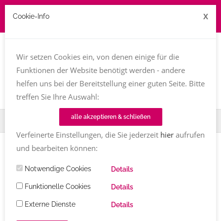
X
Cookie-Info
Job zu vergeben? kontakt@texttreff.de
Wir setzen Cookies ein, von denen einige für die
Togg
navi
Funktionen der Website benötigt werden - andere
helfen uns bei der Bereitstellung einer guten Seite. Bitte
treffen Sie Ihre Auswahl:
alle akzeptieren & schließen
Home
Fachfrauenmarkt
Online-Kurse
Verfeinerte Einstellungen, die Sie jederzeit
hier
aufrufen
und bearbeiten können:
Notwendige Cookies
Details
Texttreff-Fachfrauenmarkt
Funktionelle Cookies
Details
Externe Dienste
Details
Übersicht
/ Online-Kurse