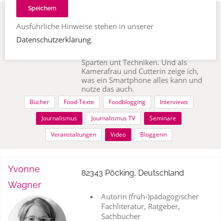
Speichern
Anne Webert
98673 Stelzen, Deutschland
Ausführliche Hinweise stehen in unserer
Ob Interview, Reportage,
Datenschutzerklärung
.
Hintergrundbericht oder Glosse – als
freie Journalistin beherrsche ich alle
Sparten unt Techniken. Und als
Kamerafrau und Cutterin zeige ich,
was ein Smartphone alles kann und
nutze das auch.
Bücher
Food-Texte
Foodblogging
Interviews
Journalismus
Journalismus TV
Seminare
Veranstaltungen
Video
Bloggerin
Yvonne
82343 Pöcking, Deutschland
Wagner
Autorin (früh-)pädagogischer
Fachliteratur, Ratgeber,
Sachbücher