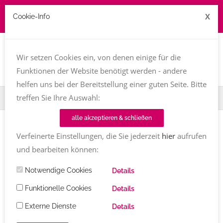
X
Cookie-Info
Job zu vergeben? kontakt@texttreff.de
Togg
navi
Wir setzen Cookies ein, von denen einige für die
Funktionen der Website benötigt werden - andere
helfen uns bei der Bereitstellung einer guten Seite. Bitte
treffen Sie Ihre Auswahl:
Home
Fachfrauenmarkt
Seminare
alle akzeptieren & schließen
Verfeinerte Einstellungen, die Sie jederzeit
hier
aufrufen
und bearbeiten können:
Texttreff-Fachfrauenmarkt
Notwendige Cookies
Details
Übersicht
/ Seminare
Funktionelle Cookies
Details
Externe Dienste
Details