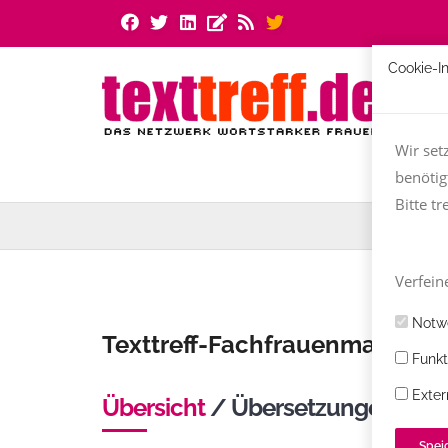
Cookie-I
Wir set
benötig
Bitte tr
Verfeine
Notwe
Texttreff-Fachfrauenmarkt
Funkt
Exter
Übersicht
/ Übersetzungen Nied
Spei