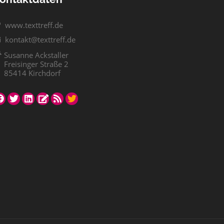
www.texttreff.de
kontakt@texttreff.de
Susanne Ackstaller
Freisinger Straße 2
85414 Kirchdorf