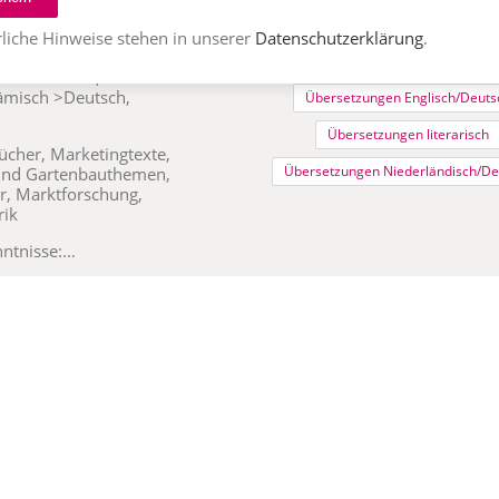
Belletristik
Bücher
Liter
utschland
liche Hinweise stehen in unserer
Datenschutzerklärung
.
Romane
Übersetzungen
isch>Deutsch,
ämisch >Deutsch,
Übersetzungen Englisch/Deuts
Übersetzungen literarisch
bücher, Marketingtexte,
Übersetzungen Niederländisch/De
 und Gartenbauthemen,
r, Marktforschung,
rik
nntnisse:…