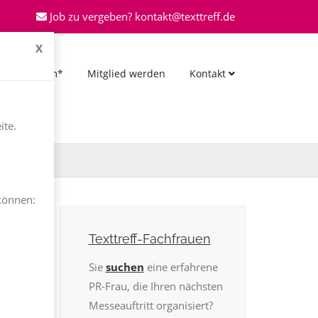
Job zu vergeben? kontakt@texttreff.de
X
*Forum*
Mitglied werden
Kontakt
ite.
können:
Texttreff-Fachfrauen
Sie
suchen
eine erfahrene
PR-Frau, die Ihren nächsten
Messeauftritt organisiert?