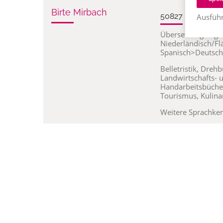
Birte Mirbach
50827 Koeln, De
Ausführ
Übersetzung Engl
Niederländisch/Fl
Spanisch>Deutsch
Belletristik, Dreh
Landwirtschafts-
Handarbeitsbüche
Tourismus, Kulina
Weitere Sprachke