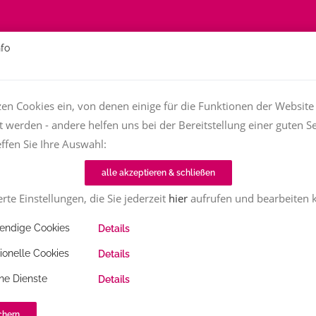
nfo
Über
Fachfrauen
Textjob zu vergeben?
TT-Magazin
zen Cookies ein, von denen einige für die Funktionen der Website
t werden - andere helfen uns bei der Bereitstellung einer guten Se
effen Sie Ihre Auswahl:
Home
Fachfrauenmarkt
Übersetzungen Niederländisch/Deutsch
alle akzeptieren & schließen
rte Einstellungen, die Sie jederzeit
hier
aufrufen und bearbeiten 
ndige Cookies
Details
ionelle Cookies
Details
ne Dienste
Details
erländisch/Deutsch
chern