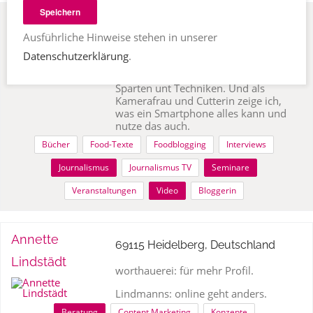
Speichern
Anne Webert
98673 Stelzen, Deutschland
Ausführliche Hinweise stehen in unserer
Ob Interview, Reportage,
Datenschutzerklärung
.
Hintergrundbericht oder Glosse – als
freie Journalistin beherrsche ich alle
Sparten unt Techniken. Und als
Kamerafrau und Cutterin zeige ich,
was ein Smartphone alles kann und
nutze das auch.
Bücher
Food-Texte
Foodblogging
Interviews
Journalismus
Journalismus TV
Seminare
Veranstaltungen
Video
Bloggerin
Annette
69115 Heidelberg, Deutschland
Lindstädt
worthauerei: für mehr Profil.
Lindmanns: online geht anders.
Beratung
Content Marketing
Konzepte