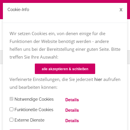
X
Cookie-Info
Job zu vergeben? kontakt@texttreff.de
Togg
navi
Wir setzen Cookies ein, von denen einige für die
Funktionen der Website benötigt werden - andere
helfen uns bei der Bereitstellung einer guten Seite. Bitte
treffen Sie Ihre Auswahl:
Home
Fachfrauenmarkt
Veranstaltungen
alle akzeptieren & schließen
Verfeinerte Einstellungen, die Sie jederzeit
hier
aufrufen
und bearbeiten können:
Texttreff-Fachfrauenmarkt
Details
Notwendige Cookies
Übersicht
/ Veranstaltungen
Details
Funktionelle Cookies
Details
Externe Dienste