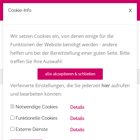
X
Cookie-Info
Job zu vergeben? kontakt@texttreff.de
Wir setzen Cookies ein, von denen einige für die
Togg
navi
Funktionen der Website benötigt werden - andere
helfen uns bei der Bereitstellung einer guten Seite. Bitte
treffen Sie Ihre Auswahl:
alle akzeptieren & schließen
Home
Fachfrauenmarkt
Barrierearmut
Verfeinerte Einstellungen, die Sie jederzeit
hier
aufrufen
und bearbeiten können:
Notwendige Cookies
Details
Texttreff-Fachfrauenmarkt
Funktionelle Cookies
Details
Externe Dienste
Details
Übersicht
/ Barrierearmut