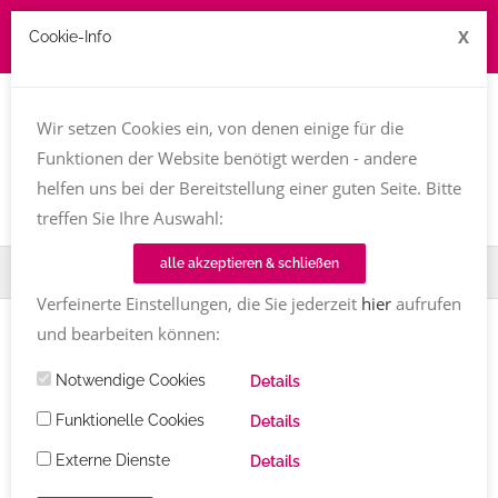
X
Cookie-Info
Job zu vergeben? kontakt@texttreff.de
Wir setzen Cookies ein, von denen einige für die
Togg
navi
Funktionen der Website benötigt werden - andere
helfen uns bei der Bereitstellung einer guten Seite. Bitte
treffen Sie Ihre Auswahl:
alle akzeptieren & schließen
Home
Fachfrauenmarkt
Buchgestaltung
Verfeinerte Einstellungen, die Sie jederzeit
hier
aufrufen
und bearbeiten können:
Notwendige Cookies
Details
Texttreff-Fachfrauenmarkt
Funktionelle Cookies
Details
Externe Dienste
Details
Übersicht
/ Buchgestaltung