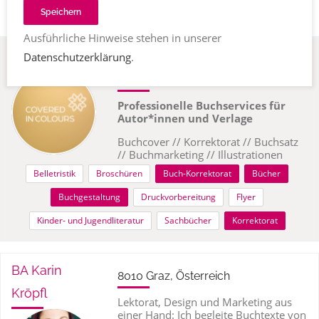
Speichern
Ausführliche Hinweise stehen in unserer
Viktoria Sabo
Datenschutzerklärung
.
96465 Neustadt bei Coburg,
Deutschland
Professionelle Buchservices für
Autor*innen und Verlage
Buchcover // Korrektorat // Buchsatz
// Buchmarketing // Illustrationen
Belletristik
Broschüren
Buch-Korrektorat
Bücher
Buchgestaltung
Druckvorbereitung
Flyer
Kinder- und Jugendliteratur
Sachbücher
Korrektorat
BA Karin
8010 Graz, Österreich
Kröpfl
Lektorat, Design und Marketing aus
einer Hand: Ich begleite Buchtexte von