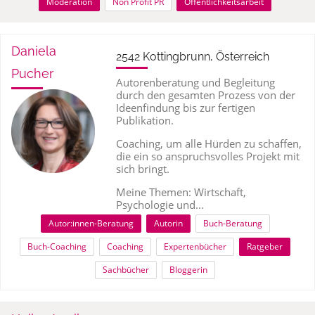
Moderation
Non Profit PR
Öffentlichkeitsarbeit
Daniela
2542 Kottingbrunn, Österreich
Pucher
Autorenberatung und Begleitung
durch den gesamten Prozess von der
Ideenfindung bis zur fertigen
Publikation.
Coaching, um alle Hürden zu schaffen,
die ein so anspruchsvolles Projekt mit
sich bringt.
Meine Themen: Wirtschaft,
Psychologie und…
Autor:innen-Beratung
Autorin
Buch-Beratung
Buch-Coaching
Coaching
Expertenbücher
Ratgeber
Sachbücher
Bloggerin