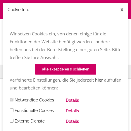
X
Cookie-Info
Job zu vergeben? kontakt@texttreff.de
Wir setzen Cookies ein, von denen einige für die
Togg
navi
Funktionen der Website benötigt werden - andere
helfen uns bei der Bereitstellung einer guten Seite. Bitte
treffen Sie Ihre Auswahl:
alle akzeptieren & schließen
Home
Fachfrauenmarkt
Expertenbücher
Verfeinerte Einstellungen, die Sie jederzeit
hier
aufrufen
und bearbeiten können:
Notwendige Cookies
Details
Texttreff-Fachfrauenmarkt
Funktionelle Cookies
Details
Externe Dienste
Details
Übersicht
/ Expertenbücher