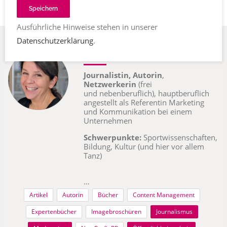
Speichern
Ausführliche Hinweise stehen in unserer
Dagmar Wolf
Datenschutzerklärung
.
97941 Tauberbischofsheim,
Deutschland
Journalistin, Autorin
,
Netzwerkerin
(frei
und nebenberuflich), hauptberuflich
angestellt als Referentin Marketing
und Kommunikation bei einem
Unternehmen
S
chwerpunkte:
Sportwissenschaften,
Bildung, Kultur (und hier vor allem
Tanz)
…
Artikel
Autorin
Bücher
Content Management
Expertenbücher
Imagebroschüren
Journalismus