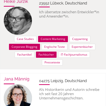
Heike Jurzik
23552 Lübeck, Deutschland
Ich übersetze zwischen Entwickler*in
und Anwender*in.
Case Studies
Content Marketing
Copywriting
Corporate Blogging
Englische Texte
Expertenbücher
Fachartikel
Fachbücher
IT-Fachjournalismus
Pressetexte
Jana Männig
04275 Leipzig, Deutschland
Als Historikerin und Autorin schreibe
ich seit fast 20 Jahren
Unternehmensgeschichten.