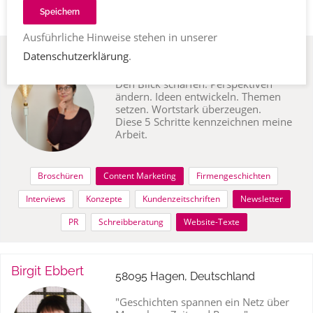
Speichern
Ausführliche Hinweise stehen in unserer
Petra Huber
Datenschutzerklärung
.
68163 Mannheim, Deutschland
Den Blick schärfen. Perspektiven
ändern. Ideen entwickeln. Themen
setzen. Wortstark überzeugen.
Diese 5 Schritte kennzeichnen meine
Arbeit.
Broschüren
Content Marketing
Firmengeschichten
Interviews
Konzepte
Kundenzeitschriften
Newsletter
PR
Schreibberatung
Website-Texte
Birgit Ebbert
58095 Hagen, Deutschland
"Geschichten spannen ein Netz über