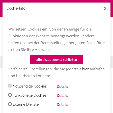
X
Cookie-Info
Job zu vergeben? kontakt@texttreff.de
Wir setzen Cookies ein, von denen einige für die
Togg
navi
Funktionen der Website benötigt werden - andere
helfen uns bei der Bereitstellung einer guten Seite. Bitte
treffen Sie Ihre Auswahl:
alle akzeptieren & schließen
Home
Fachfrauenmarkt
Firmengeschichten
Verfeinerte Einstellungen, die Sie jederzeit
hier
aufrufen
und bearbeiten können:
Notwendige Cookies
Details
Texttreff-Fachfrauenmarkt
Funktionelle Cookies
Details
Externe Dienste
Details
Übersicht
/ Firmengeschichten