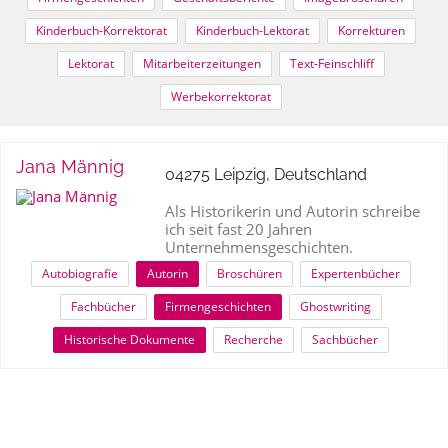
Kinderbuch-Korrektorat
Kinderbuch-Lektorat
Korrekturen
Lektorat
Mitarbeiterzeitungen
Text-Feinschliff
Werbekorrektorat
Jana Männig
04275 Leipzig, Deutschland
Als Historikerin und Autorin schreibe
ich seit fast 20 Jahren
Unternehmensgeschichten.
Autobiografie
Autorin
Broschüren
Expertenbücher
Fachbücher
Firmengeschichten
Ghostwriting
Historische Dokumente
Recherche
Sachbücher