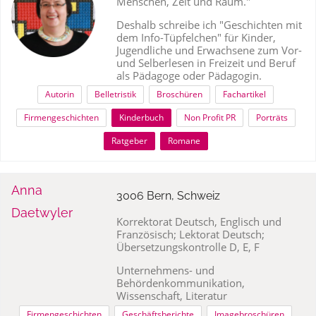
Menschen, Zeit und Raum."
Deshalb schreibe ich "Geschichten mit
dem Info-Tüpfelchen" für Kinder,
Jugendliche und Erwachsene zum Vor-
und Selberlesen in Freizeit und Beruf
als Pädagoge oder Pädagogin.
Autorin
Belletristik
Broschüren
Fachartikel
Firmengeschichten
Kinderbuch
Non Profit PR
Porträts
Ratgeber
Romane
Anna
3006 Bern, Schweiz
Daetwyler
Korrektorat Deutsch, Englisch und
Französisch; Lektorat Deutsch;
Übersetzungskontrolle D, E, F
Unternehmens- und
Behördenkommunikation,
Wissenschaft, Literatur
Firmengeschichten
Geschäftsberichte
Imagebroschüren