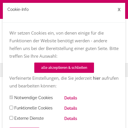
X
Cookie-Info
Job zu vergeben? kontakt@texttreff.de
Wir setzen Cookies ein, von denen einige für die
Togg
navi
Funktionen der Website benötigt werden - andere
helfen uns bei der Bereitstellung einer guten Seite. Bitte
treffen Sie Ihre Auswahl:
alle akzeptieren & schließen
Home
Fachfrauenmarkt
Schlussredaktion
Verfeinerte Einstellungen, die Sie jederzeit
hier
aufrufen
und bearbeiten können:
Notwendige Cookies
Details
Texttreff-Fachfrauenmarkt
Funktionelle Cookies
Details
Externe Dienste
Details
Übersicht
/ Schlussredaktion