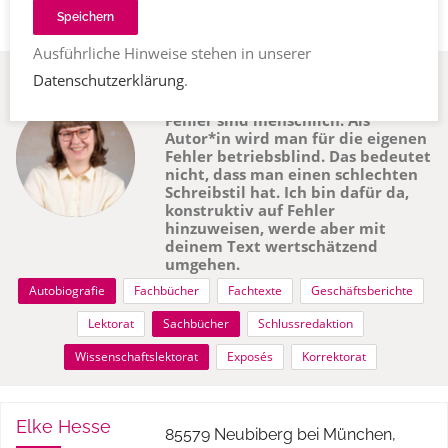
Speichern
Ausführliche Hinweise stehen in unserer
Miriam Nasri
Datenschutzerklärung
.
93049 Regensburg, Deutschland
Fehler sind menschlich. Als
Autor*in wird man für die eigenen
Fehler betriebsblind. Das bedeutet
nicht, dass man einen schlechten
Schreibstil hat. Ich bin dafür da,
konstruktiv auf Fehler
hinzuweisen, werde aber mit
deinem Text wertschätzend
umgehen.
Autobiografie
Fachbücher
Fachtexte
Geschäftsberichte
Lektorat
Sachbücher
Schlussredaktion
Wissenschaftslektorat
Exposés
Korrektorat
Elke Hesse
85579 Neubiberg bei München,