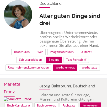
Deutschland
Aller guten Dinge sind
drei
Überzeugende Unternehmenstexte,
professionelles Werbelektorat oder
passgenaue Übersetzung: Bei mir
bekommen Sie alles aus einer Hand.
Broschüren
Flyer
Imagebroschüren
Lektorat
Schlussredaktion
Slogans
Text-Feinschliff
Unternehmenskommunikation
Werbelektorat
Werbetexte
Mariette
82065 Baierbrunn, Deutschland
Franz
Lektorat und Texte für Verlage,
Museen und Kultureinrichtungen
Buch-Korrektorat
Buch-Lektorat
Fachtexte
Korrekturen