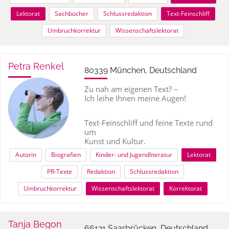
Lektorat
Sachbücher
Schlussredaktion
Text-Feinschliff
Umbruchkorrektur
Wissenschaftslektorat
Petra Renkel
80339 München, Deutschland
Zu nah am eigenen Text? –
Ich leihe Ihnen meine Augen!
Text-Feinschliff und feine Texte rund
um
Kunst und Kultur.
Autorin
Biografien
Kinder- und Jugendliteratur
Lektorat
PR-Texte
Redaktion
Schlussredaktion
Umbruchkorrektur
Wissenschaftslektorat
Korrektorat
Tanja Begon
66121 Saarbrücken, Deutschland