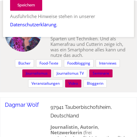
Speichern
Anne Webert
98673 Stelzen, Deutschland
Ausführliche Hinweise stehen in unserer
Ob Interview, Reportage,
Datenschutzerklärung
.
Hintergrundbericht oder Glosse – als
freie Journalistin beherrsche ich alle
Sparten unt Techniken. Und als
Kamerafrau und Cutterin zeige ich,
was ein Smartphone alles kann und
nutze das auch.
Bücher
Food-Texte
Foodblogging
Interviews
Journalismus
Journalismus TV
Seminare
Veranstaltungen
Video
Bloggerin
Dagmar Wolf
97941 Tauberbischofsheim,
Deutschland
Journalistin, Autorin
,
Netzwerkerin
(frei