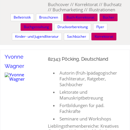
Buchcover // Korrektorat // Buchsatz
// Buchmarketing // Illustrationen
Belletristik
Broschüren
Buch-Korrektorat
Bücher
Buchgestaltung
Druckvorbereitung
Flyer
Kinder- und Jugendliteratur
Sachbücher
Korrektorat
Yvonne
82343 Pöcking, Deutschland
Wagner
Autorin (früh-)pädagogischer
Fachliteratur, Ratgeber,
Sachbücher
Lektorate und
Manuskriptbetreuung
Fortbildungen für päd.
Fachkräfte
Seminare und Workshops
Lieblingsthemenbereiche: Kreatives