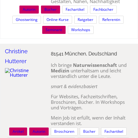
Gestalten, Nähen, Nachhaltigkeit
Autorin
Bücher
Fachartikel
Fachbücher
Ghostwriting
Online-Kurse
Ratgeber
Referentin
Seminare
Workshops
Christine
81541 München, Deutschland
Hutterer
Ich bringe
Naturwissenschaft
und
Medizin
unterhaltsam und leicht
verständlich unter die Leute.
smart & evidenzbasiert
Für Websites, Fachzeitschriften,
Broschüren, Bücher. In Workshops
und Vorträgen.
Mein Job ist erfüllt, wenn der Inhalt
verstanden ist.
Artikel
Autorin
Broschüren
Bücher
Fachartikel