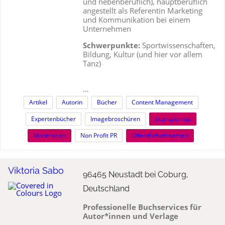
und nebenberuflich), hauptberuflich
angestellt als Referentin Marketing
und Kommunikation bei einem
Unternehmen
S
chwerpunkte:
Sportwissenschaften,
Bildung, Kultur (und hier vor allem
Tanz)
…
Artikel
Autorin
Bücher
Content Management
Expertenbücher
Imagebroschüren
Journalismus
Moderation
Non Profit PR
Öffentlichkeitsarbeit
Viktoria Sabo
96465 Neustadt bei Coburg,
Deutschland
Professionelle Buchservices für
Autor*innen und Verlage