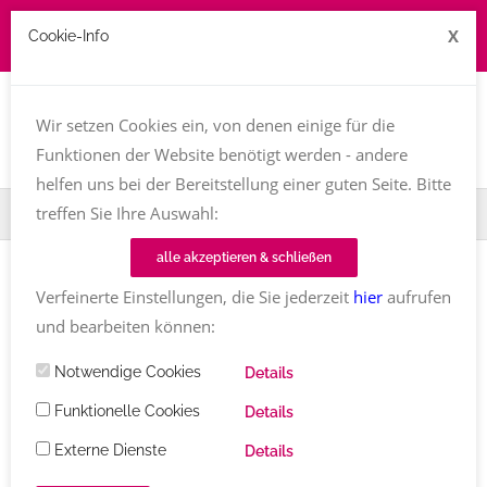
X
Cookie-Info
Job zu vergeben? kontakt@texttreff.de
Togg
navi
Wir setzen Cookies ein, von denen einige für die
Funktionen der Website benötigt werden - andere
helfen uns bei der Bereitstellung einer guten Seite. Bitte
treffen Sie Ihre Auswahl:
Home
Fachfrauenmarkt
Bücher
alle akzeptieren & schließen
Verfeinerte Einstellungen, die Sie jederzeit
hier
aufrufen
und bearbeiten können:
Texttreff-Fachfrauenmarkt
Notwendige Cookies
Details
Übersicht
/ Bücher
Funktionelle Cookies
Details
Externe Dienste
Details