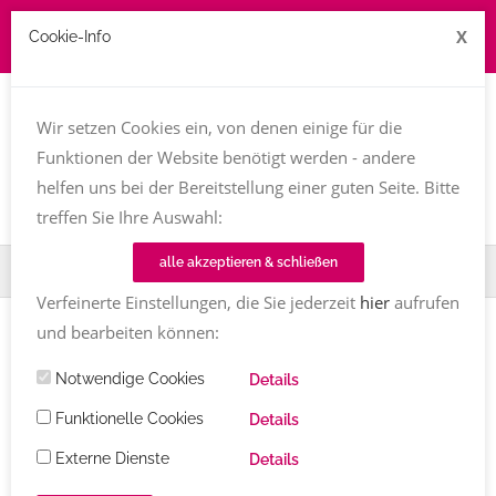
X
Cookie-Info
Job zu vergeben? kontakt@texttreff.de
Wir setzen Cookies ein, von denen einige für die
Togg
navi
Funktionen der Website benötigt werden - andere
helfen uns bei der Bereitstellung einer guten Seite. Bitte
treffen Sie Ihre Auswahl:
alle akzeptieren & schließen
Home
Fachfrauenmarkt
Englische Texte
Verfeinerte Einstellungen, die Sie jederzeit
hier
aufrufen
und bearbeiten können:
Notwendige Cookies
Details
Texttreff-Fachfrauenmarkt
Funktionelle Cookies
Details
Externe Dienste
Details
Übersicht
/ Englische Texte