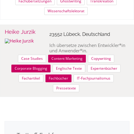
Fachübersetzungen
Ghostwriting
Transkreation
Wissenschaftslektorat
Heike Jurzik
23552 Lübeck, Deutschland
Ich übersetze zwischen Entwickler*in
und Anwender*in.
Case Studies
Content Marketing
Copywriting
Corporate Blogging
Englische Texte
Expertenbücher
Fachartikel
Fachbücher
IT-Fachjournalismus
Pressetexte