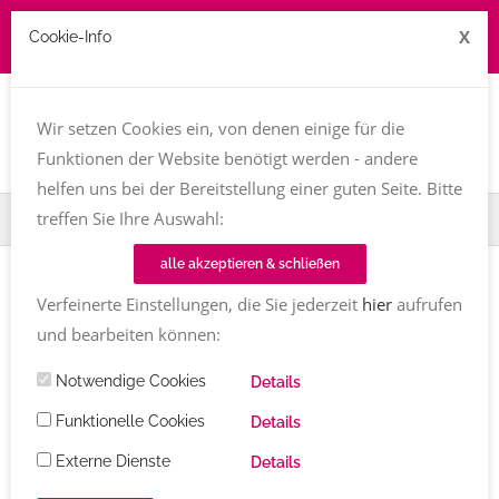
X
Cookie-Info
Job zu vergeben? kontakt@texttreff.de
Togg
navi
Wir setzen Cookies ein, von denen einige für die
Funktionen der Website benötigt werden - andere
helfen uns bei der Bereitstellung einer guten Seite. Bitte
treffen Sie Ihre Auswahl:
Home
Fachfrauenmarkt
Übersetzung Einfache Sprache
alle akzeptieren & schließen
Verfeinerte Einstellungen, die Sie jederzeit
hier
aufrufen
und bearbeiten können:
Texttreff-Fachfrauenmarkt
Notwendige Cookies
Details
Übersicht
/ Übersetzung Einfache
Funktionelle Cookies
Details
Sprache
Externe Dienste
Details