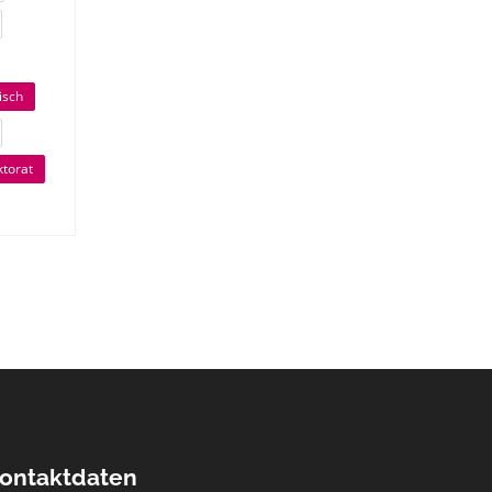
isch
ktorat
ontaktdaten