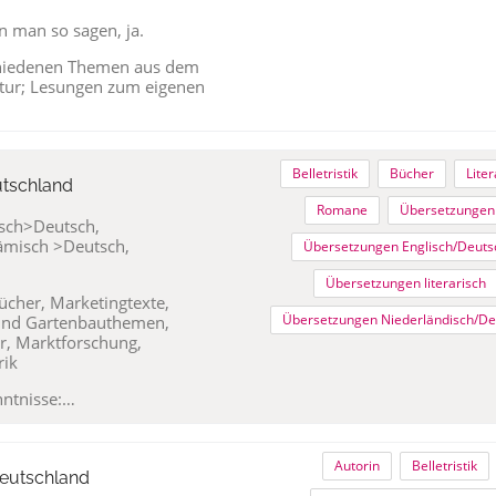
 man so sagen, ja.
chiedenen Themen aus dem
tur; Lesungen zum eigenen
Belletristik
Bücher
Liter
utschland
Romane
Übersetzungen
isch>Deutsch,
ämisch >Deutsch,
Übersetzungen Englisch/Deuts
Übersetzungen literarisch
bücher, Marketingtexte,
Übersetzungen Niederländisch/De
 und Gartenbauthemen,
r, Marktforschung,
rik
nntnisse:…
Autorin
Belletristik
Deutschland