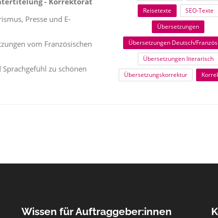
tertitelung - Korrektorat
Reisetexte
SEO-Texte
rismus, Presse und E-
Übersetzungen
Übersetzungen Deutsch/Französ
etzungen vom Französischen
Übersetzungen literarisch
nd Sprachgefühl zu schönen
Übersetzungskorrektur
Korre
Wissen für Auftraggeber:innen
K