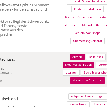
Dozentin Schreibhandwerk
eibwerstatt
gibt es Seminare
eiben - für den Einstieg und
Kinderbuch-Lektorat
Kreatives Schreiben
Lektor
Lektorat
liegt der Schwerpunkt
Literatur
Manuskriptbetreu
nd Fantasy sowie
raten aus den
Schreib-Workshops
Sprachen.
Übersetzungslektorat
Autorin
Belletristik
utschland
Kreatives Schreiben
Lektor
rat
 Romane
Literatur
Schreib-Worksho
Wissenschaftslektorat
en
Adaption Übersetzungen
eutschland
Journalismus
Literatur