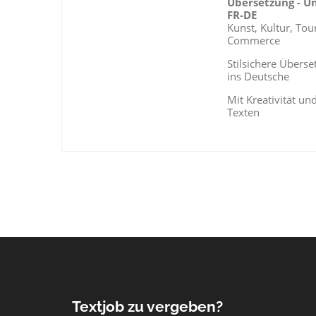
Übersetzung - Un
FR-DE
Kunst, Kultur, Tou
Commerce
Stilsichere Übers
ins Deutsche
Mit Kreativität u
Texten
Textjob zu vergeben?