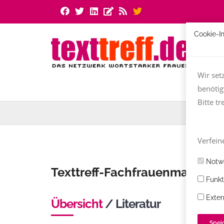
Cookie-I
Wir set
benötig
Bitte tr
Verfeine
Notwe
Texttreff-Fachfrauenmarkt
Funkt
Exter
Übersicht
/ Literatur
Spei