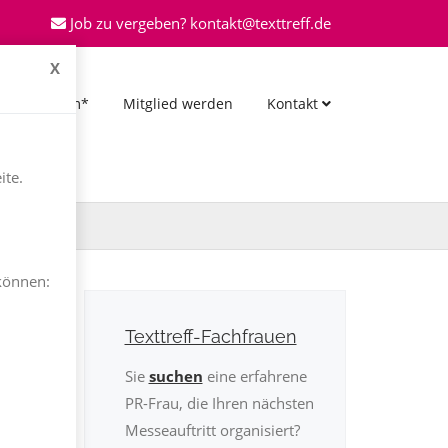
Job zu vergeben? kontakt@texttreff.de
X
*Forum*
Mitglied werden
Kontakt
ite.
können:
Texttreff-Fachfrauen
Sie
suchen
eine erfahrene
PR-Frau, die Ihren nächsten
Messeauftritt organisiert?