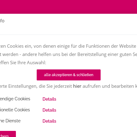
nfo
Über
Fachfrauen
Textjob zu vergeben?
TT-Magazin
zen Cookies ein, von denen einige für die Funktionen der Website
t werden - andere helfen uns bei der Bereitstellung einer guten Se
effen Sie Ihre Auswahl:
Home
Fachfrauenmarkt
Literatur
alle akzeptieren & schließen
rte Einstellungen, die Sie jederzeit
hier
aufrufen und bearbeiten 
ndige Cookies
Details
ionelle Cookies
Details
ne Dienste
Details
chern