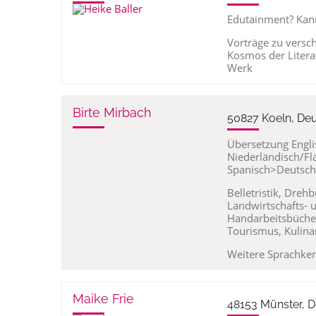
Edutainment? Kann
Vorträge zu vers
Kosmos der Litera
Werk
Birte Mirbach
50827 Koeln, De
Übersetzung Engl
Niederländisch/Fl
Spanisch>Deutsch
Belletristik, Dreh
Landwirtschafts-
Handarbeitsbüche
Tourismus, Kulina
Weitere Sprachke
Maike Frie
48153 Münster, 