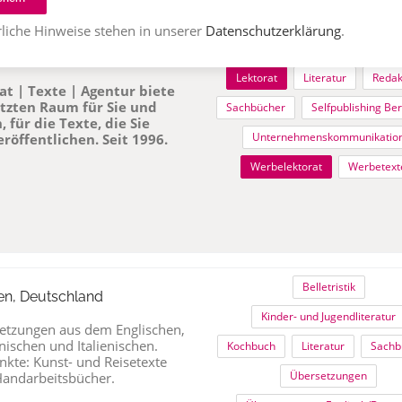
liche Hinweise stehen in unserer
Datenschutzerklärung
.
Autor:innen-Beratung
Belletr
Deutschland
Lektorat
Literatur
Redak
rat | Texte | Agentur
biete
ützten Raum für Sie und
Sachbücher
Selfpublishing Be
 für die Texte, die Sie
Unternehmenskommunikatio
röffentlichen. Seit 1996.
Werbelektorat
Werbetext
Belletristik
en, Deutschland
Kinder- und Jugendliteratur
setzungen aus dem Englischen,
ischen und Italienischen.
Kochbuch
Literatur
Sachb
kte: Kunst- und Reisetexte
Übersetzungen
Handarbeitsbücher.