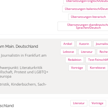
Übersetzungen Englisch/Deuts
Übersetzungen Italienisch/Deut
Übersetzungen literarisch
Übersetzungen skandinavisch
Sprachen/Deutsch
Artikel
Autorin
Journali
 am Main, Deutschland
Lektorat
Literatur
Reche
 Journalistin in Frankfurt am
Redaktion
Text-Feinschlif
chwerpunkt: Literaturkritik
Vorträge
Korrektorat
ellschaft, Protest und LGBTQ+
teuropa
tristik, Kinderbüchern, Sach-
Literatur
Vorträge
tschland