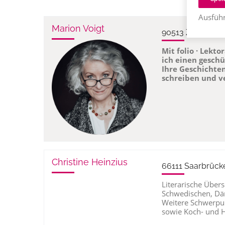
Ausführ
Marion Voigt
90513 Zirndorf, 
Mit folio · Lekto
ich einen gesch
Ihre Geschichten,
schreiben und ve
Christine Heinzius
66111 Saarbrück
Literarische Über
Schwedischen, Dän
Weitere Schwerpun
sowie Koch- und 