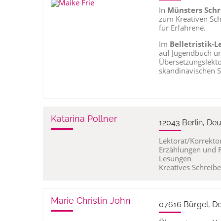
In
Münsters Schr
zum Kreativen Schr
für Erfahrene.
Im
Belletristik-
auf Jugendbuch u
Übersetzungslekto
skandinavischen 
Katarina Pollner
12043 Berlin, De
Lektorat/Korrekto
Erzählungen und
Lesungen
Kreatives Schreib
Marie Christin John
07616 Bürgel, D