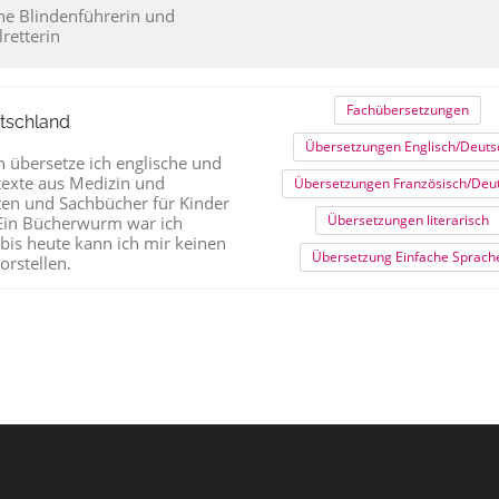
he Blindenführerin und
retterin
Fachübersetzungen
utschland
Übersetzungen Englisch/Deuts
n übersetze ich englische und
texte aus Medizin und
Übersetzungen Französisch/Deu
en und Sachbücher für Kinder
Übersetzungen literarisch
Ein Bücherwurm war ich
is heute kann ich mir keinen
Übersetzung Einfache Sprach
orstellen.