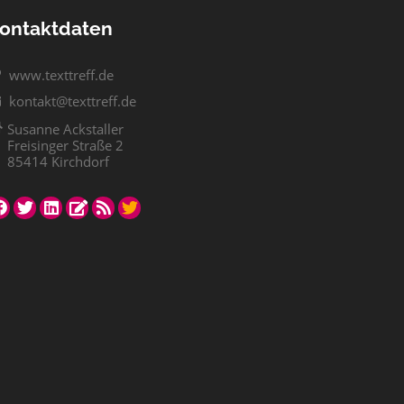
ontaktdaten
www.texttreff.de
kontakt@texttreff.de
Susanne Ackstaller
Freisinger Straße 2
85414 Kirchdorf