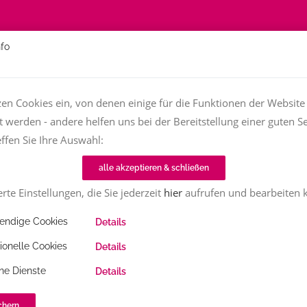
nfo
Über
Fachfrauen
Textjob zu vergeben?
TT-Magazin
zen Cookies ein, von denen einige für die Funktionen der Website
t werden - andere helfen uns bei der Bereitstellung einer guten Se
Home
Fachfrauenmarkt
Übersetzungen Französisch/Deutsch
effen Sie Ihre Auswahl:
alle akzeptieren & schließen
rte Einstellungen, die Sie jederzeit
hier
aufrufen und bearbeiten 
ndige Cookies
Details
ionelle Cookies
Details
nzösisch/Deutsch
ne Dienste
Details
chern