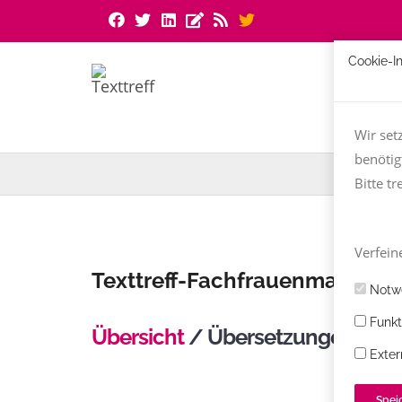
Cookie-I
Wir set
benötig
Bitte tr
Verfeine
Texttreff-Fachfrauenmarkt
Notwe
Funkt
Übersicht
/ Übersetzungen Fra
Exter
Spei