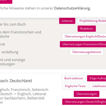
Buch-Lektorat
Kinderbuch-Lek
bolanden, Deutschland
liche Hinweise stehen in unserer
Datenschutzerklärung
.
Kochbuch-Lektorat
Korrektu
…
Lektorat
Projektleitung Reda
er bis zum Buch
Redaktion
s dem Französischen und
utsche
Übersetzungen Englisch/Deuts
rat
Übersetzungen Französisch/Deu
-erstellung
Übersetzungslektorat
t und sonstige
eistungen
Buch-Lektorat
Eilige Auftr
ach, Deutschland
Englische Texte
Lokalisati
isch, Französisch, Italienisch
eutsch -> Englisch, Lektorat
Übersetzungen
n Sachbüchern, Belletristik
Übersetzungen Deutsch/Englis
en