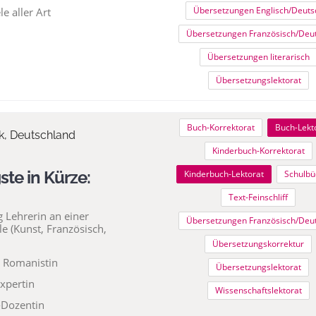
Übersetzungen Englisch/Deuts
e aller Art
Übersetzungen Französisch/Deu
Übersetzungen literarisch
Übersetzungslektorat
Buch-Korrektorat
Buch-Lekt
, Deutschland
Kinderbuch-Korrektorat
ste in Kürze:
Kinderbuch-Lektorat
Schulbü
Text-Feinschliff
g Lehrerin an einer
Übersetzungen Französisch/Deu
e (Kunst, Französisch,
Übersetzungskorrektur
 Romanistin
Übersetzungslektorat
xpertin
Wissenschaftslektorat
-Dozentin