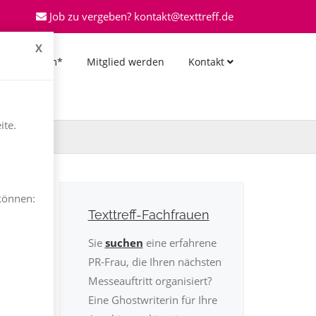
Job zu vergeben? kontakt@texttreff.de
X
*Forum*
Mitglied werden
Kontakt
ite.
können:
Texttreff-Fachfrauen
Sie
suchen
eine erfahrene
PR-Frau, die Ihren nächsten
Messeauftritt organisiert?
Eine Ghostwriterin für Ihre