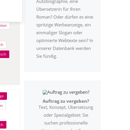
Autobiographie, eine
torat
Übersetzerin für Ihren
ren
Roman? Oder dürfen es eine
spritzige Werbeanzeige, ein
ktion
einmaliger Slogan oder
optimierte Webtexte sein? In
ch
unserer Datenbank werden
tsch
Sie fündig.
äge
Auftrag zu vergeben?
on
Text, Konzept, Übersetzung
oder Spezialgebiet: Sie
suchen professionelle
ch