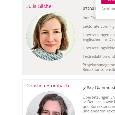
Julia Gilcher
67292 Kirchheim
Ausführ
Ihre Fachfrau für 
Lektorate vom Fly
Übersetzungen au
Englischen ins De
Übersetzungslekto
Textredaktion und 
Projektmanagemen
Redaktionsdienstl
Christina Brombach
51647 Gummersb
Übersetzungen Engl
-> Deutsch sowie D
und Korrektorat vo
und anderen Text