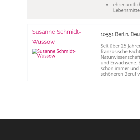
ehrenamtlic
Lebensmittel
Susanne Schmidt-
10551 Berlin, De
Wussow
Seit über 25 Jahre
französische Fach
Naturwissenschaft
und Erwachsene. 
schon immer und b
schöneren Beruf v