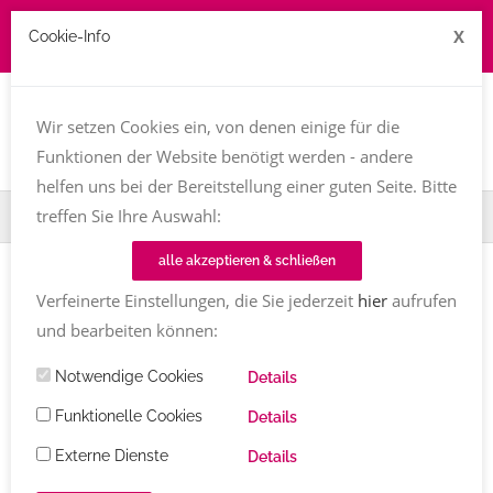
X
Cookie-Info
Job zu vergeben? kontakt@texttreff.de
Togg
navi
Wir setzen Cookies ein, von denen einige für die
Funktionen der Website benötigt werden - andere
helfen uns bei der Bereitstellung einer guten Seite. Bitte
treffen Sie Ihre Auswahl:
Home
Fachfrauenmarkt
Umbruchkorrektur
alle akzeptieren & schließen
Verfeinerte Einstellungen, die Sie jederzeit
hier
aufrufen
und bearbeiten können:
Texttreff-Fachfrauenmarkt
Notwendige Cookies
Details
Übersicht
/ Umbruchkorrektur
Funktionelle Cookies
Details
Externe Dienste
Details