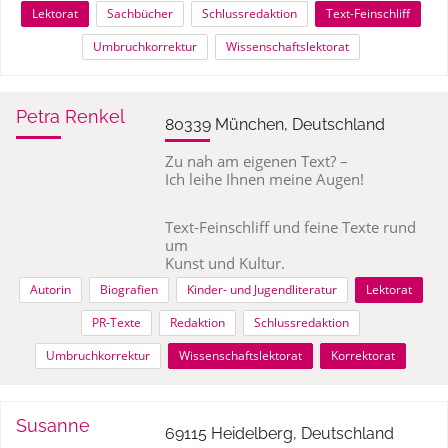
Lektorat
Sachbücher
Schlussredaktion
Text-Feinschliff
Umbruchkorrektur
Wissenschaftslektorat
Petra Renkel
80339 München, Deutschland
Zu nah am eigenen Text? –
Ich leihe Ihnen meine Augen!
Text-Feinschliff und feine Texte rund
um
Kunst und Kultur.
Autorin
Biografien
Kinder- und Jugendliteratur
Lektorat
PR-Texte
Redaktion
Schlussredaktion
Umbruchkorrektur
Wissenschaftslektorat
Korrektorat
Susanne
69115 Heidelberg, Deutschland