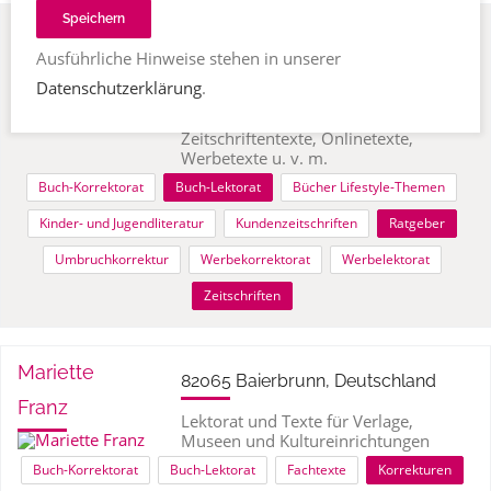
Speichern
Eva Reiß
91245 Simmelsdorf, Deutschland
Ausführliche Hinweise stehen in unserer
Lektorat, Korrektorat,
Datenschutzerklärung
.
Umbruchkorrektur. Ich kümmere mich
um Sach- und Fachtexte, Belletristik,
Zeitschriftentexte, Onlinetexte,
Werbetexte u. v. m.
Buch-Korrektorat
Buch-Lektorat
Bücher Lifestyle-Themen
Kinder- und Jugendliteratur
Kundenzeitschriften
Ratgeber
Umbruchkorrektur
Werbekorrektorat
Werbelektorat
Zeitschriften
Mariette
82065 Baierbrunn, Deutschland
Franz
Lektorat und Texte für Verlage,
Museen und Kultureinrichtungen
Buch-Korrektorat
Buch-Lektorat
Fachtexte
Korrekturen