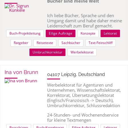
Bücher sind meine Welt
Ich liebe Bücher, Sprache und den
Umgang damit und habe daher meine
Leidenschaft zum Beruf gemacht.
Buch-Projektleitung
Eilige Aufträge
Konzepte
Lektorat
Ratgeber
Reisetexte
Sachbücher
Text-Feinschliff
Umbruchkorrektur
Werbelektorat
Ina von Brunn
04107 Leipzig, Deutschland
Werbelektorat für Agenturen und
Unternehmen, Wissenschaftslektorat,
Korrektorat, Übersetzungslektorat
(Englisch/Französisch -> Deutsch),
Umbruchkorrektur, Schlussredaktion
24-Stunden- und Wochenendservice
für kleine Textmengen
Broschüren
Buch-Korrektorat
Eilige Aufträge
Lektorat