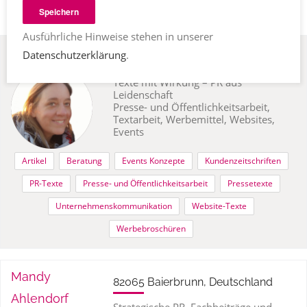
Speichern
Ausführliche Hinweise stehen in unserer
Antje Efkes
Datenschutzerklärung
.
88662 Überlingen, Deutschland
Texte mit Wirkung – PR aus
Leidenschaft
Presse- und Öffentlichkeitsarbeit,
Textarbeit, Werbemittel, Websites,
Events
Artikel
Beratung
Events Konzepte
Kundenzeitschriften
PR-Texte
Presse- und Öffentlichkeitsarbeit
Pressetexte
Unternehmenskommunikation
Website-Texte
Werbebroschüren
Mandy
82065 Baierbrunn, Deutschland
Ahlendorf
Strategische PR, Fachbeiträge und