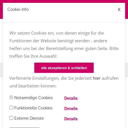
X
Cookie-Info
Job zu vergeben? kontakt@texttreff.de
Wir setzen Cookies ein, von denen einige für die
Togg
navi
Funktionen der Website benötigt werden - andere
helfen uns bei der Bereitstellung einer guten Seite. Bitte
treffen Sie Ihre Auswahl:
alle akzeptieren & schließen
Home
Fachfrauenmarkt
PR-Texte
Verfeinerte Einstellungen, die Sie jederzeit
hier
aufrufen
und bearbeiten können:
Details
Notwendige Cookies
Texttreff-Fachfrauenmarkt
Details
Funktionelle Cookies
Details
Externe Dienste
Übersicht
/ PR-Texte