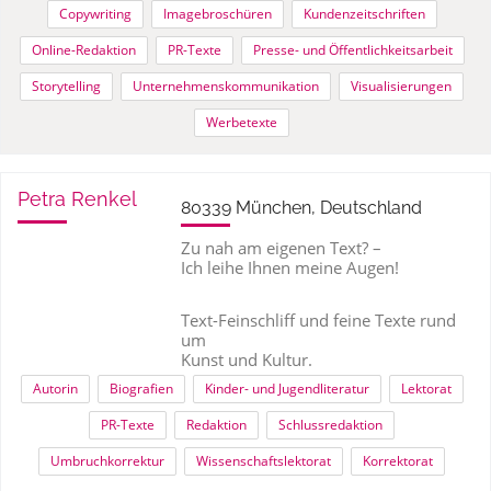
Copywriting
Imagebroschüren
Kundenzeitschriften
Online-Redaktion
PR-Texte
Presse- und Öffentlichkeitsarbeit
Storytelling
Unternehmenskommunikation
Visualisierungen
Werbetexte
Petra Renkel
80339 München, Deutschland
Zu nah am eigenen Text? –
Ich leihe Ihnen meine Augen!
Text-Feinschliff und feine Texte rund
um
Kunst und Kultur.
Autorin
Biografien
Kinder- und Jugendliteratur
Lektorat
PR-Texte
Redaktion
Schlussredaktion
Umbruchkorrektur
Wissenschaftslektorat
Korrektorat