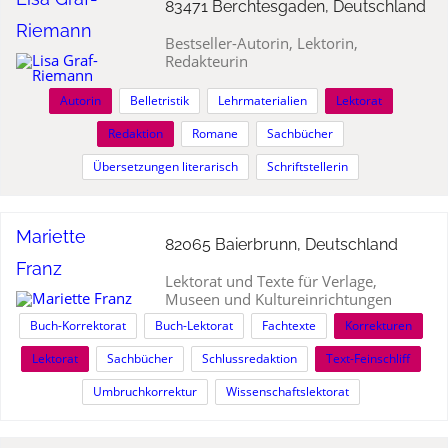
83471 Berchtesgaden, Deutschland
Riemann
Bestseller-Autorin, Lektorin,
Redakteurin
Autorin
Belletristik
Lehrmaterialien
Lektorat
Redaktion
Romane
Sachbücher
Übersetzungen literarisch
Schriftstellerin
Mariette
82065 Baierbrunn, Deutschland
Franz
Lektorat und Texte für Verlage,
Museen und Kultureinrichtungen
Buch-Korrektorat
Buch-Lektorat
Fachtexte
Korrekturen
Lektorat
Sachbücher
Schlussredaktion
Text-Feinschliff
Umbruchkorrektur
Wissenschaftslektorat