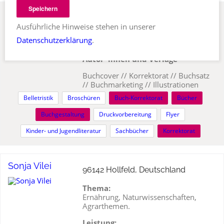
Speichern
Viktoria Sabo
96465 Neustadt bei Coburg,
Ausführliche Hinweise stehen in unserer
Deutschland
Datenschutzerklärung
.
Professionelle Buchservices für
Autor*innen und Verlage
Buchcover // Korrektorat // Buchsatz
// Buchmarketing // Illustrationen
Belletristik
Broschüren
Buch-Korrektorat
Bücher
Buchgestaltung
Druckvorbereitung
Flyer
Kinder- und Jugendliteratur
Sachbücher
Korrektorat
Sonja Vilei
96142 Hollfeld, Deutschland
Thema:
Ernährung, Naturwissenschaften,
Agrarthemen.
Leistung: