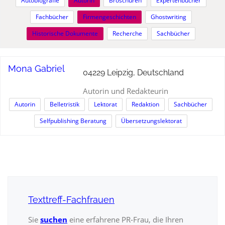
Autobiografie
Autorin
Broschüren
Expertenbücher
Fachbücher
Firmengeschichten
Ghostwriting
Historische Dokumente
Recherche
Sachbücher
Mona Gabriel
04229 Leipzig, Deutschland
Autorin und Redakteurin
Autorin
Belletristik
Lektorat
Redaktion
Sachbücher
Selfpublishing Beratung
Übersetzungslektorat
Texttreff-Fachfrauen
Sie
suchen
eine erfahrene PR-Frau, die Ihren