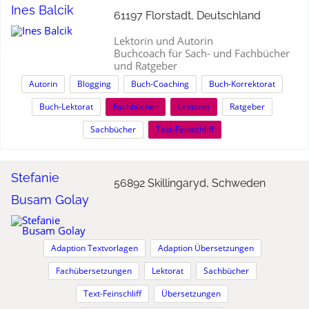
Ines Balcik
61197 Florstadt, Deutschland
Lektorin und Autorin
Buchcoach für Sach- und Fachbücher
und Ratgeber
Autorin
Blogging
Buch-Coaching
Buch-Korrektorat
Buch-Lektorat
Fachbücher
Lektorat
Ratgeber
Sachbücher
Text-Feinschliff
Stefanie
56892 Skillingaryd, Schweden
Busam Golay
Adaption Textvorlagen
Adaption Übersetzungen
Fachübersetzungen
Lektorat
Sachbücher
Text-Feinschliff
Übersetzungen