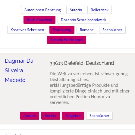
Autor:innen-Beratung
Autorin
Belletristik
Buch-Coaching
Dozentin Schreibhandwerk
Kreatives Schreiben
Podcasting
Romane
Sachbücher
Schreib-Workshops
Dagmar Da
33613 Bielefeld, Deutschland
Silveira
Die Welt zu verstehen, ist schwer genug.
Macedo
Deshalb mag ich es,
erklärungsbedürftige Produkte und
komplizierte Dinge einfach und mit einer
ordentlichen Portion Humor zu
servieren.
Autorin
Bücher
Ratgeber
Sachbücher