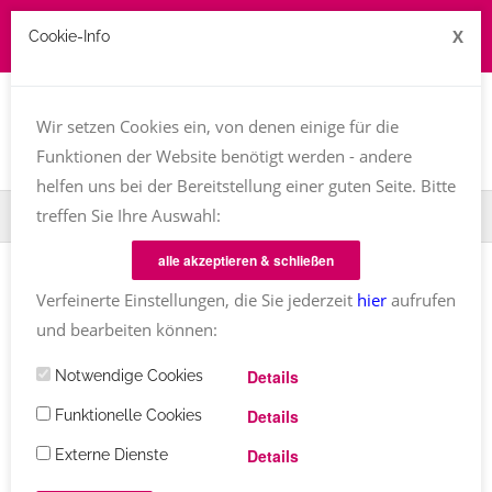
X
Cookie-Info
Job zu vergeben? kontakt@texttreff.de
Togg
navi
Wir setzen Cookies ein, von denen einige für die
Funktionen der Website benötigt werden - andere
helfen uns bei der Bereitstellung einer guten Seite. Bitte
treffen Sie Ihre Auswahl:
Home
Fachfrauenmarkt
Sachbücher
alle akzeptieren & schließen
Verfeinerte Einstellungen, die Sie jederzeit
hier
aufrufen
und bearbeiten können:
Texttreff-Fachfrauenmarkt
Details
Notwendige Cookies
Übersicht
/ Sachbücher
Details
Funktionelle Cookies
Details
Externe Dienste