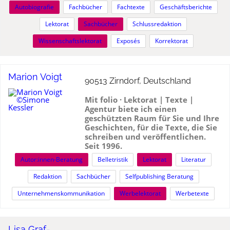
Autobiografie
Fachbücher
Fachtexte
Geschäftsberichte
Lektorat
Sachbücher
Schlussredaktion
Wissenschaftslektorat
Exposés
Korrektorat
Marion Voigt
90513 Zirndorf, Deutschland
Mit folio · Lektorat | Texte |
Agentur
biete ich einen
geschützten Raum für Sie und Ihre
Geschichten, für die Texte, die Sie
schreiben und veröffentlichen.
Seit 1996.
Autor:innen-Beratung
Belletristik
Lektorat
Literatur
Redaktion
Sachbücher
Selfpublishing Beratung
Unternehmenskommunikation
Werbelektorat
Werbetexte
Lisa Graf-