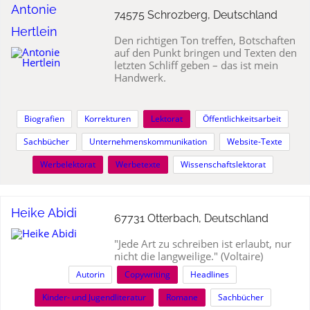
Antonie
74575 Schrozberg, Deutschland
Hertlein
Den richtigen Ton treffen, Botschaften
auf den Punkt bringen und Texten den
letzten Schliff geben – das ist mein
Handwerk.
Biografien
Korrekturen
Lektorat
Öffentlichkeitsarbeit
Sachbücher
Unternehmenskommunikation
Website-Texte
Werbelektorat
Werbetexte
Wissenschaftslektorat
Heike Abidi
67731 Otterbach, Deutschland
"Jede Art zu schreiben ist erlaubt, nur
nicht die langweilige." (Voltaire)
Autorin
Copywriting
Headlines
Kinder- und Jugendliteratur
Romane
Sachbücher