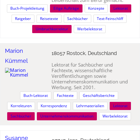
Leidenschaft zum Beruf gemacht.
Buch-Projektleitung
Eilige Aufträge
Konzepte
Lektorat
Ratgeber
Reisetexte
Sachbücher
Text-Feinschliff
Umbruchkorrektur
Werbelektorat
Marion
18057 Rostock, Deutschland
Kümmel
Lektorat für Sachbücher und
Fachtexte, wissenschaftliche
Veröffentlichungen sowie
Unternehmenskommunikation und
Werbung. Seit 2001.
Buch-Lektorat
Fachtexte
Geschäftsberichte
Korrekturen
Korrespondenz
Lehrmaterialien
Lektorat
Sachbücher
Unternehmenskommunikation
Werbelektorat
Susanne