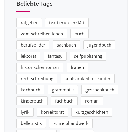
Beliebte Tags
ratgeber
textberufe erklärt
vom schreiben leben
buch
berufsbilder
sachbuch
jugendbuch
lektorat
fantasy
selfpublishing
historischer roman
frauen
rechtschreibung
achtsamkeit für kinder
kochbuch
grammatik
geschenkbuch
kinderbuch
fachbuch
roman
lyrik
korrektorat
kurzgeschichten
belletristik
schreibhandwerk