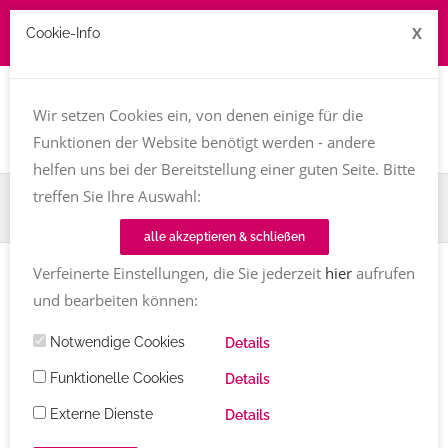
X
Cookie-Info
Job zu vergeben? kontakt@texttreff.de
Togg
navi
Wir setzen Cookies ein, von denen einige für die
Funktionen der Website benötigt werden - andere
helfen uns bei der Bereitstellung einer guten Seite. Bitte
treffen Sie Ihre Auswahl:
Home
TT-Magazin
Buchvorstellung
Lost & Dark Places. Ostwestfalen-Lippe
alle akzeptieren & schließen
Verfeinerte Einstellungen, die Sie jederzeit
hier
aufrufen
BUCHVORSTELLUNG
und bearbeiten können:
Lost & Dark Places. Ostwestfalen-
Notwendige Cookies
Details
Lippe
von Dagmar Macêdo
Funktionelle Cookies
Details
33 vergessene, verlassene und unheimliche Orte
Externe Dienste
Details
Dagmar da Silveira Macedo
Kommentare
01.12.2024